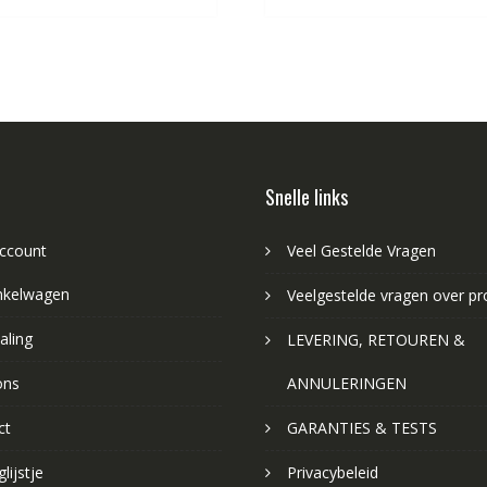
Snelle links
account
Veel Gestelde Vragen
nkelwagen
Veelgestelde vragen over p
aling
LEVERING, RETOUREN &
ons
ANNULERINGEN
ct
GARANTIES & TESTS
lijstje
Privacybeleid