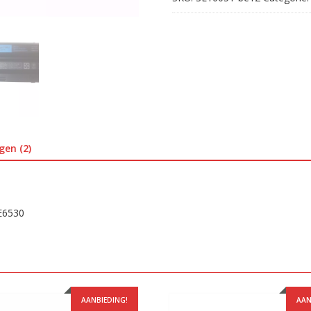
gen (2)
 E6530
AANBIEDING!
AAN