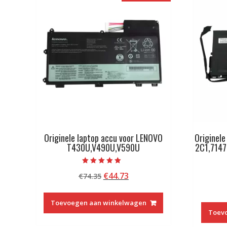
Originele laptop accu voor LENOVO
Originele
T430U,V490U,V590U
2C1,7147
Beoordeeld met
Oorspronkelijke
Huidige
€
44.73
€
74.35
5.00
van 5
prijs
prijs
was:
is:
Toevoegen aan winkelwagen
€74.35.
€44.73.
Toev