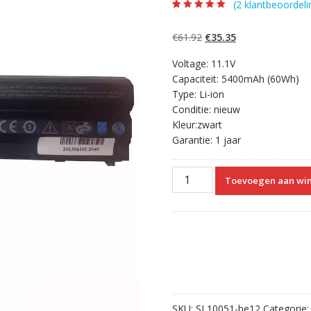
(
2
klantbeoordeli
Beoordeling
2
5.00
op 5
gebaseerd op
Oorspronkelijke
Huidige
€
61.92
€
35.35
klantbeoordelinge
n
prijs
prijs
Voltage: 11.1V
was:
is:
Capaciteit: 5400mAh (60Wh)
€61.92.
€35.35.
Type: Li-ion
Conditie: nieuw
Kleur:zwart
Garantie: 1 jaar
Originele
Toevoegen aan wi
laptop
accu
voor
DELL
Latitude
E6520,Latitude
E6530
aantal
SKU:
SL10051-be12
Categorie