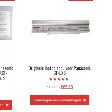
anasonic
Originele laptop accu voor Panasonic
,CF-
CF-LX3
AJS
Beoordeeld
Oorspronkelijke
Huidige
€
65.13
€
109.03
met
4.50
kelijke
idige
prijs
prijs
van 5
js
was:
is:
Toevoegen aan winkelwagen
€109.03.
€65.13.
en
8.13.