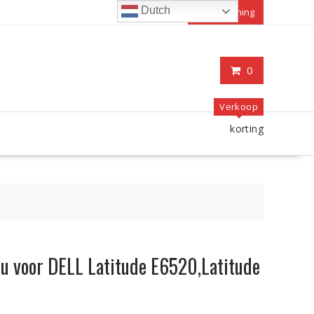
Dutch
Mijn rekening
0
Verkoop
korting
cu voor DELL Latitude E6520,Latitude