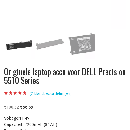
Originele laptop accu voor DELL Precision
5510 Series
(
2
klantbeoordelingen)
Beoordeling
2
4.50
op 5
gebaseerd op
Oorspronkelijke
Huidige
€
100.32
€
56.69
klantbeoordelin
gen
prijs
prijs
Voltage:11.4V
was:
is:
Capaciteit: 7260mAh (84Wh)
€100.32.
€56.69.