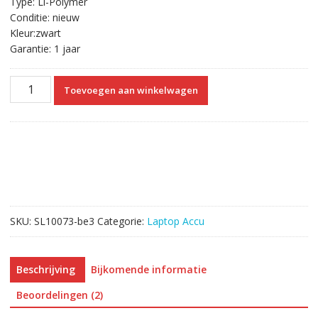
Type: Li-Polymer
Conditie: nieuw
Kleur:zwart
Garantie: 1 jaar
Originele
Toevoegen aan winkelwagen
laptop
accu
voor
DELL
Precision
5510
Series
aantal
SKU:
SL10073-be3
Categorie:
Laptop Accu
Beschrijving
Bijkomende informatie
Beoordelingen (2)