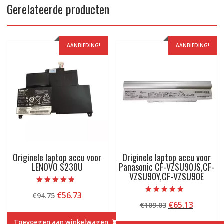
Gerelateerde producten
AANBIEDING!
AANBIEDING!
Originele laptop accu voor
Originele laptop accu voor
LENOVO S230U
Panasonic CF-VZSU90JS,CF-
VZSU90Y,CF-VZSU90E
Beoordeeld
Oorspronkelijke
Huidige
€
56.73
€
94.75
met
Beoordeeld met
4.50
Oorspronkelij
Huidige
€
65.13
prijs
prijs
€
109.03
5.00
van 5
van 5
prijs
prijs
was:
is:
Toevoegen aan winkelwagen