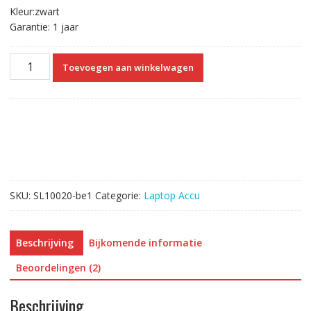
Kleur:zwart
Garantie: 1 jaar
Originele
Toevoegen aan winkelwagen
laptop
accu
voor
DELL
XCMRD
aantal
SKU:
SL10020-be1
Categorie:
Laptop Accu
Beschrijving
Bijkomende informatie
Beoordelingen (2)
Beschrijving