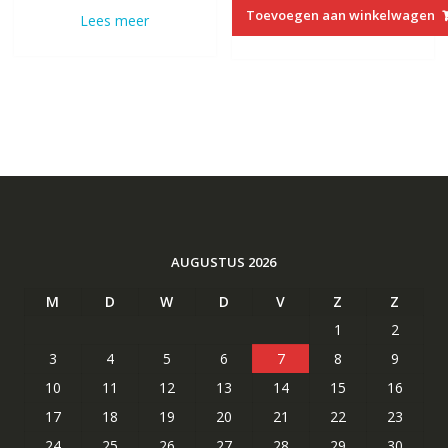
was:
is:
was:
is:
Toevoegen aan winkelwagen
Lees meer
€92.03.
€55.13.
€94.75.
€56.73.
AUGUSTUS 2026
M
D
W
D
V
Z
Z
1
2
3
4
5
6
7
8
9
10
11
12
13
14
15
16
17
18
19
20
21
22
23
24
25
26
27
28
29
30