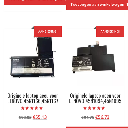
was:
is:
€94.75.
€56.73.
Toevoegen aan winkelwagen
€109.03.
€65.13.
AANBIEDING!
AANBIEDING!
Originele laptop accu voor
Originele laptop accu voor
LENOVO 45N1166,45N1167
LENOVO 45N1094,45N1095
Beoordeeld met
Beoordeeld met
Oorspronkelijke
Huidige
Oorspronkelij
Huidige
€
55.13
€
56.73
€
92.03
€
94.75
5.00
5.00
van 5
van 5
prijs
prijs
prijs
prijs