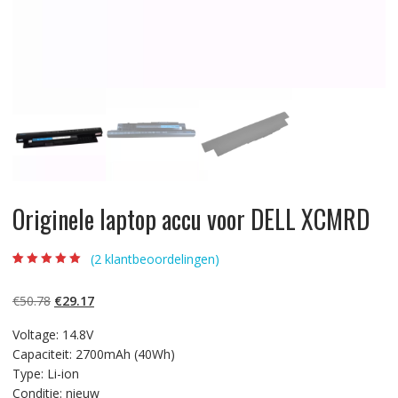
Originele laptop accu voor DELL XCMRD
(
2
klantbeoordelingen)
Beoordeling
2
5.00
op 5
gebaseerd op
Oorspronkelijke
Huidige
€
50.78
€
29.17
klantbeoordelinge
n
prijs
prijs
Voltage: 14.8V
was:
is:
Capaciteit: 2700mAh (40Wh)
€50.78.
€29.17.
Type: Li-ion
Conditie: nieuw