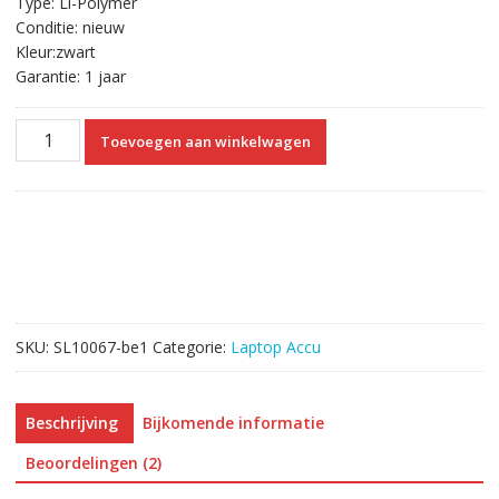
Type: Li-Polymer
Conditie: nieuw
Kleur:zwart
Garantie: 1 jaar
Originele
Toevoegen aan winkelwagen
laptop
accu
voor
GIGABYTE
GNS-
I60
aantal
SKU:
SL10067-be1
Categorie:
Laptop Accu
Beschrijving
Bijkomende informatie
Beoordelingen (2)