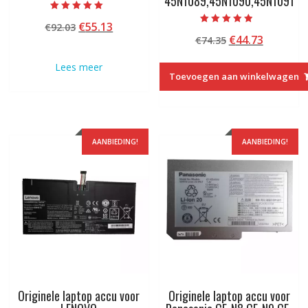
45N1089,45N1090,45N1091
Beoordeeld met
Oorspronkelijke
Huidige
€
55.13
€
92.03
5.00
Beoordeeld
van 5
Oorspronkelij
Huidige
€
44.73
prijs
prijs
€
74.35
met
4.50
prijs
prijs
was:
is:
van 5
Lees meer
was:
is:
€92.03.
€55.13.
Toevoegen aan winkelwagen
€74.35.
€44.73.
AANBIEDING!
AANBIEDING!
Originele laptop accu voor
Originele laptop accu voor