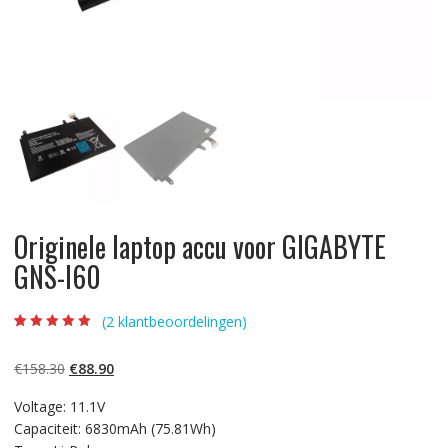
Originele laptop accu voor GIGABYTE
GNS-I60
(
2
klantbeoordelingen)
Beoordeling
2
4.50
op 5
gebaseerd op
Oorspronkelijke
Huidige
€
158.30
€
88.90
klantbeoordelin
gen
prijs
prijs
Voltage: 11.1V
was:
is:
Capaciteit: 6830mAh (75.81Wh)
€158.30.
€88.90.