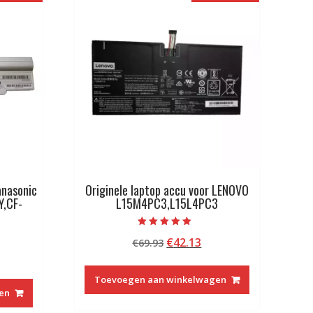
anasonic
Originele laptop accu voor LENOVO
Y,CF-
L15M4PC3,L15L4PC3
Beoordeeld met
Oorspronkelijke
Huidige
€
42.13
€
69.93
5.00
van 5
kelijke
idige
prijs
prijs
ijs
was:
is:
Toevoegen aan winkelwagen
€69.93.
€42.13.
en
5.13.