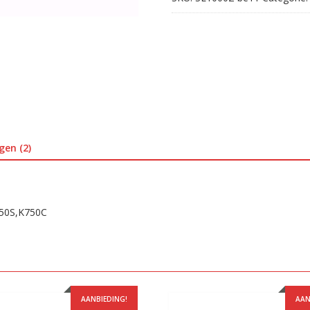
gen (2)
750S,K750C
AANBIEDING!
AAN