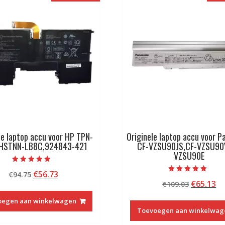
le laptop accu voor HP TPN-
Originele laptop accu voor P
,HSTNN-LB8C,924843-421
CF-VZSU90JS,CF-VZSU90
VZSU90E
Beoordeeld met
Oorspronkelijke
Huidige
€
56.73
€
94.75
5.00
Beoordeeld met
van 5
Oorspron
Hu
€
65.13
prijs
prijs
€
109.03
5.00
van 5
prijs
pr
was:
is:
oegen aan winkelwagen
was:
is:
€94.75.
€56.73.
Toevoegen aan winkelwag
€109.03.
€6