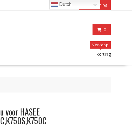
Dutch
Mijn rekening
0
Verkoop
korting
cu voor HASEE
C,K750S,K750C