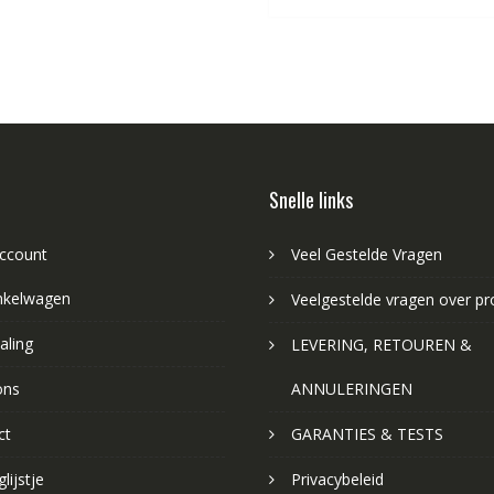
Snelle links
account
Veel Gestelde Vragen
nkelwagen
Veelgestelde vragen over p
aling
LEVERING, RETOUREN &
ons
ANNULERINGEN
ct
GARANTIES & TESTS
lijstje
Privacybeleid