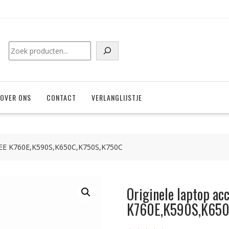
Zoeken
OVER ONS
CONTACT
VERLANGLIJSTJE
ASEE K760E,K590S,K650C,K750S,K750C
Originele laptop ac
K760E,K590S,K650