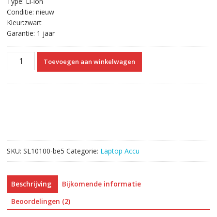
Type: Li-ion
Conditie: nieuw
Kleur:zwart
Garantie: 1 jaar
Originele
Toevoegen aan winkelwagen
laptop
accu
voor
HP
497705-
001
aantal
SKU:
SL10100-be5
Categorie:
Laptop Accu
Beschrijving
Bijkomende informatie
Beoordelingen (2)