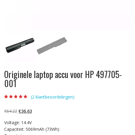
Originele laptop accu voor HP 497705-
001
(
2
klantbeoordelingen)
Beoordeling
2
5.00
op 5
gebaseerd op
Oorspronkelijke
Huidige
€
64.22
€
36.63
klantbeoordelinge
n
prijs
prijs
Voltage: 14.4V
was:
is:
Capaciteit: 5069mAh (73Wh)
€64.22.
€36.63.