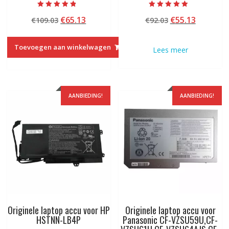
Beoordeeld
Beoordeeld met
Oorspronkelijke
Huidige
Oorspronkelij
Huidige
€
65.13
€
55.13
€
109.03
€
92.03
met
5.00
4.50
van 5
prijs
prijs
prijs
prijs
van 5
was:
is:
was:
is:
Toevoegen aan winkelwagen
Lees meer
€109.03.
€65.13.
€92.03.
€55.13.
AANBIEDING!
AANBIEDING!
Originele laptop accu voor HP
Originele laptop accu voor
HSTNN-LB4P
Panasonic CF-VZSU59U,CF-