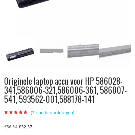
Originele laptop accu voor HP 586028-
341,586006-321,586006-361, 586007-
541, 593562-001,588178-141
(
2
klantbeoordelingen)
Beoordeling
2
5.00
op 5
gebaseerd op
Oorspronkelijke
Huidige
€
56.54
€
32.37
klantbeoordelinge
n
prijs
prijs