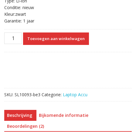
Type: Li-ion
Conditie: nieuw
Kleur:zwart
Garantie: 1 jaar
Originele
Toevoegen aan winkelwagen
laptop
accu
voor
HP
708457-
001
aantal
SKU:
SL10093-be3
Categorie:
Laptop Accu
Beschrijving
Bijkomende informatie
Beoordelingen (2)