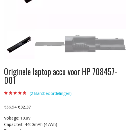
Originele laptop accu voor HP 708457-
001
(
2
klantbeoordelingen)
Beoordeling
2
4.50
op 5
gebaseerd op
Oorspronkelijke
Huidige
€
56.54
€
32.37
klantbeoordelin
gen
prijs
prijs
Voltage: 10.8V
was:
is:
Capaciteit: 4400mAh (47Wh)
€56.54.
€32.37.