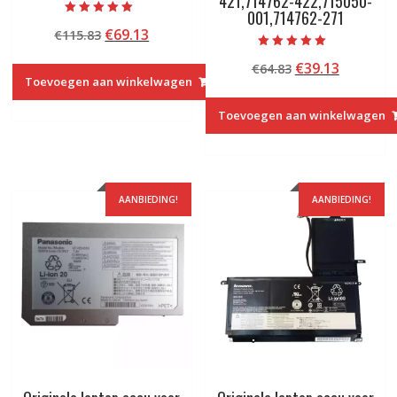
421,714762-422,715050-
001,714762-271
Beoordeeld met
Oorspronkelijke
Huidige
€
69.13
€
115.83
5.00
van 5
prijs
prijs
Beoordeeld met
Oorspronkelij
Huidige
€
39.13
€
64.83
5.00
was:
is:
van 5
Toevoegen aan winkelwagen
prijs
prijs
€115.83.
€69.13.
was:
is:
Toevoegen aan winkelwagen
€64.83.
€39.13.
AANBIEDING!
AANBIEDING!