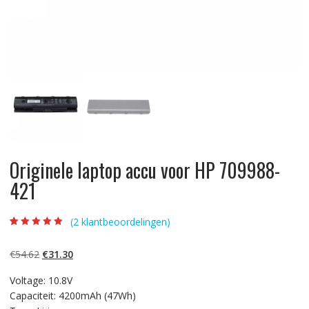
Originele laptop accu voor HP 709988-
421
(
2
klantbeoordelingen)
Beoordeling
2
4.50
op 5
gebaseerd op
Oorspronkelijke
Huidige
€
54.62
€
31.30
klantbeoordelin
gen
prijs
prijs
Voltage: 10.8V
was:
is:
Capaciteit: 4200mAh (47Wh)
€54.62.
€31.30.