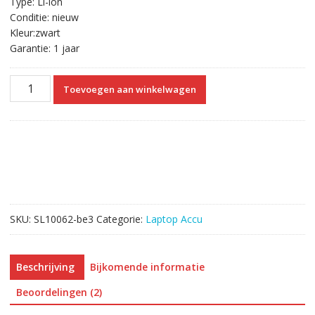
Type: Li-ion
Conditie: nieuw
Kleur:zwart
Garantie: 1 jaar
Originele
Toevoegen aan winkelwagen
laptop
accu
voor
HP
709988-
421
aantal
SKU:
SL10062-be3
Categorie:
Laptop Accu
Beschrijving
Bijkomende informatie
Beoordelingen (2)