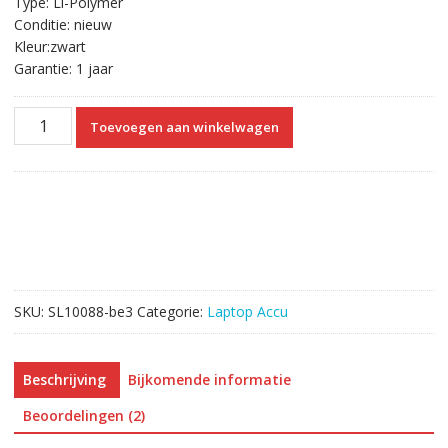
Type: Li-Polymer
Conditie: nieuw
Kleur:zwart
Garantie: 1 jaar
Originele
Toevoegen aan winkelwagen
laptop
accu
voor
HP
722236-
1C1
aantal
SKU:
SL10088-be3
Categorie:
Laptop Accu
Beschrijving
Bijkomende informatie
Beoordelingen (2)