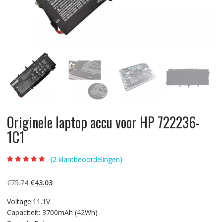
Originele laptop accu voor HP 722236-
1C1
(
2
klantbeoordelingen)
Beoordeling
2
5.00
op 5
gebaseerd op
Oorspronkelijke
Huidige
€
75.74
€
43.03
klantbeoordelinge
n
prijs
prijs
Voltage:11.1V
was:
is:
Capaciteit: 3700mAh (42Wh)
€75.74.
€43.03.