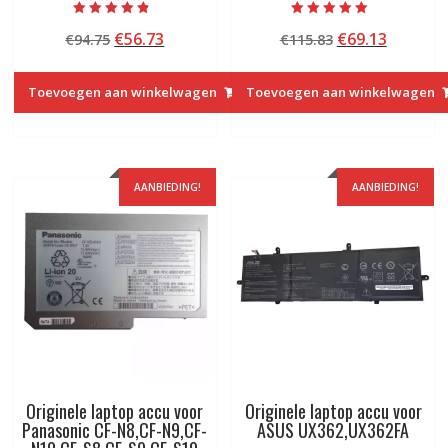
Beoordeeld
Beoordeeld met
Oorspronkelijke
Huidige
Oorspronkelij
Huidige
€
56.73
€
69.13
€
94.75
€
115.83
met
5.00
4.50
van 5
prijs
prijs
prijs
prijs
van 5
was:
is:
was:
is:
Toevoegen aan winkelwagen
Toevoegen aan winkelwagen
€94.75.
€56.73.
€115.83.
€69.13.
AANBIEDING!
AANBIEDING!
Originele laptop accu voor
Originele laptop accu voor
Panasonic CF-N8,CF-N9,CF-
ASUS UX362,UX362FA