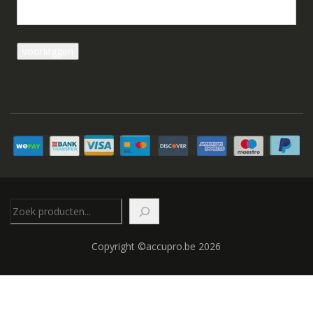
Zoeken
Copyright ©accupro.be 2026