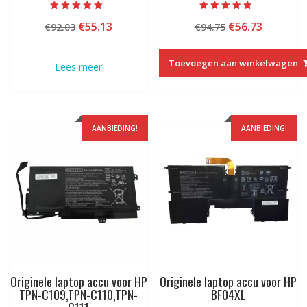
Beoordeeld met
Beoordeeld
Oorspronkelijke
Huidige
Oorspronkelij
Huidige
€
55.13
€
56.73
€
92.03
€
94.75
5.00
met
van 5
4.50
prijs
prijs
prijs
prijs
van 5
was:
is:
was:
is:
Toevoegen aan winkelwagen
Lees meer
€92.03.
€55.13.
€94.75.
€56.73.
AANBIEDING!
AANBIEDING!
Originele laptop accu voor HP
Originele laptop accu voor HP
TPN-C109,TPN-C110,TPN-
BF04XL