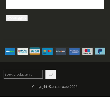
Zoeken
Copyright ©accupro.be 2026