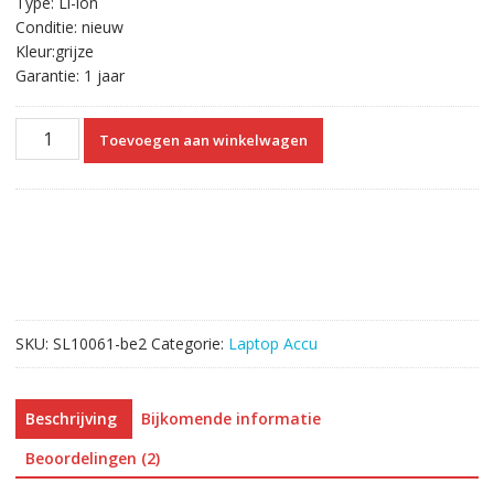
Type: Li-ion
Conditie: nieuw
Kleur:grijze
Garantie: 1 jaar
Originele
Toevoegen aan winkelwagen
laptop
accu
voor
HP
728248-
851
aantal
SKU:
SL10061-be2
Categorie:
Laptop Accu
Beschrijving
Bijkomende informatie
Beoordelingen (2)