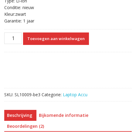
Type: Li-ion
Conditie: nieuw
Kleur:zwart
Garantie: 1 jaar
Originele
Toevoegen aan winkelwagen
laptop
accu
voor
HP
756478-
541
aantal
SKU:
SL10009-be3
Categorie:
Laptop Accu
Beschrijving
Bijkomende informatie
Beoordelingen (2)