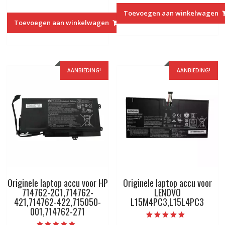
van 5
prijs
prijs
was:
is:
Toevoegen aan winkelwagen
was:
is:
€74.35.
€44.73.
Toevoegen aan winkelwagen
€109.03.
€65.13.
AANBIEDING!
AANBIEDING!
Originele laptop accu voor HP
Originele laptop accu voor
714762-2C1,714762-
LENOVO
421,714762-422,715050-
L15M4PC3,L15L4PC3
001,714762-271
Beoordeeld met