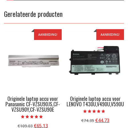
Gerelateerde producten
AANBIEDING!
AANBIEDING!
Originele laptop accu voor
Originele laptop accu voor
Panasonic CF-VZSU90JS,CF-
LENOVO T430U,V490U,V590U
VZSU90Y,CF-VZSU90E
Beoordeeld met
Oorspronkelij
Huidige
€
44.73
€
74.35
5.00
Beoordeeld met
van 5
Oorspronkelijke
Huidige
€
65.13
€
109.03
prijs
prijs
5.00