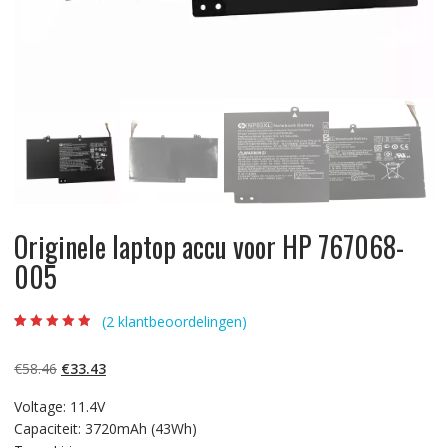
Originele laptop accu voor HP 767068-
005
(
2
klantbeoordelingen)
Beoordeling
2
4.50
op 5
gebaseerd op
Oorspronkelijke
Huidige
€
58.46
€
33.43
klantbeoordelin
gen
prijs
prijs
Voltage: 11.4V
was:
is:
Capaciteit: 3720mAh (43Wh)
€58.46.
€33.43.