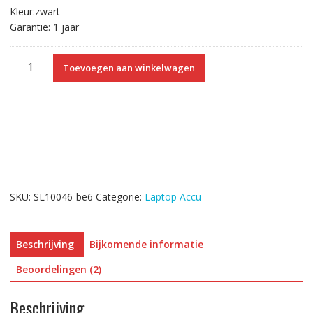
Kleur:zwart
Garantie: 1 jaar
Originele
Toevoegen aan winkelwagen
laptop
accu
voor
HP
CQ14,CQ15
aantal
SKU:
SL10046-be6
Categorie:
Laptop Accu
Beschrijving
Bijkomende informatie
Beoordelingen (2)
Beschrijving