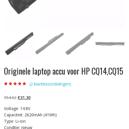
Originele laptop accu voor HP CQ14,CQ15
(
2
klantbeoordelingen)
Beoordeling
2
5.00
op 5
gebaseerd op
Oorspronkelijke
Huidige
€
54.62
€
31.30
klantbeoordelinge
n
prijs
prijs
Voltage: 14.8V
was:
is:
Capaciteit: 2620mAh (41Wh)
€54.62.
€31.30.
Type: Li-ion
Conditie: nieuw