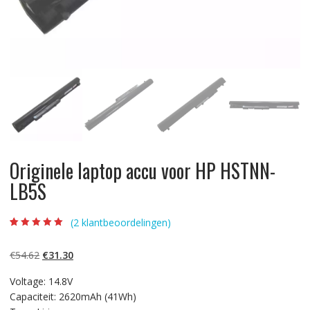
Originele laptop accu voor HP HSTNN-
LB5S
(
2
klantbeoordelingen)
Beoordeling
2
5.00
op 5
gebaseerd op
Oorspronkelijke
Huidige
€
54.62
€
31.30
klantbeoordelinge
n
prijs
prijs
Voltage: 14.8V
was:
is:
Capaciteit: 2620mAh (41Wh)
€54.62.
€31.30.