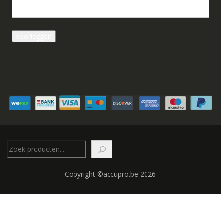
Zoeken
Copyright ©accupro.be 2026