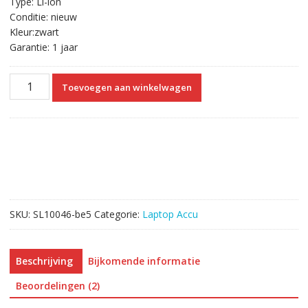
Type: Li-ion
Conditie: nieuw
Kleur:zwart
Garantie: 1 jaar
Originele
Toevoegen aan winkelwagen
laptop
accu
voor
HP
HSTNN-
LB5S
aantal
SKU:
SL10046-be5
Categorie:
Laptop Accu
Beschrijving
Bijkomende informatie
Beoordelingen (2)