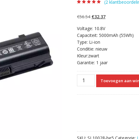
(
2
klantbeoordeli
Beoordeling
2
5.00
op 5
gebaseerd op
Oorspronkelijke
Huidige
€
56.54
€
32.37
klantbeoordelinge
n
prijs
prijs
Voltage: 10.8V
was:
is:
Capaciteit: 5000mAh (55Wh)
€56.54.
€32.37.
Type: Li-ion
Conditie: nieuw
Kleur:zwart
Garantie: 1 jaar
Originele
Toevoegen aan wi
laptop
accu
voor
HP
HSTNN-
LB0Y,HSTNN-
LBOW
aantal
SKU:
SL10028-be5
Categorie: