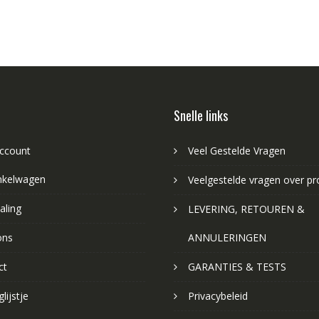
Snelle links
account
Veel Gestelde Vragen
nkelwagen
Veelgestelde vragen over p
aling
LEVERING, RETOUREN &
ons
ANNULERINGEN
ct
GARANTIES & TESTS
lijstje
Privacybeleid