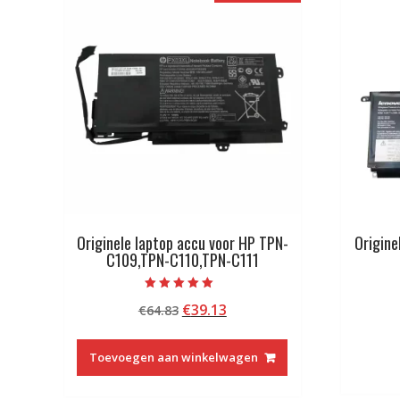
Originele laptop accu voor HP TPN-
Origine
C109,TPN-C110,TPN-C111
Beoordeeld met
Oorspronkelijke
Huidige
€
39.13
€
64.83
5.00
van 5
prijs
prijs
was:
is:
Toevoegen aan winkelwagen
€64.83.
€39.13.