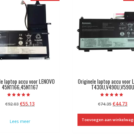
le laptop accu voor LENOVO
Originele laptop accu voor
45N1166,45N1167
T430U,V490U,V590
Beoordeeld met
Beoordeeld met
Oorspronkelijke
Huidige
Oorspron
Hu
€
55.13
€
44.73
€
92.03
€
74.35
5.00
5.00
van 5
van 5
prijs
prijs
prijs
pri
was:
is:
was:
is:
Toevoegen aan winkelwag
Lees meer
€92.03.
€55.13.
€74.35.
€4