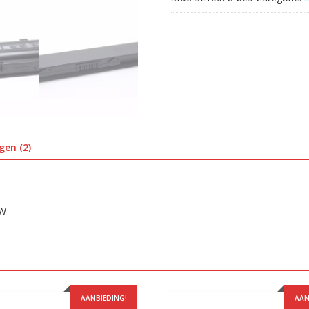
gen (2)
OW
AANBIEDING!
AAN