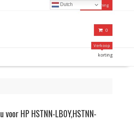
Dutch
Mijn rekening
0
Verkoop
korting
ccu voor HP HSTNN-LB0Y,HSTNN-