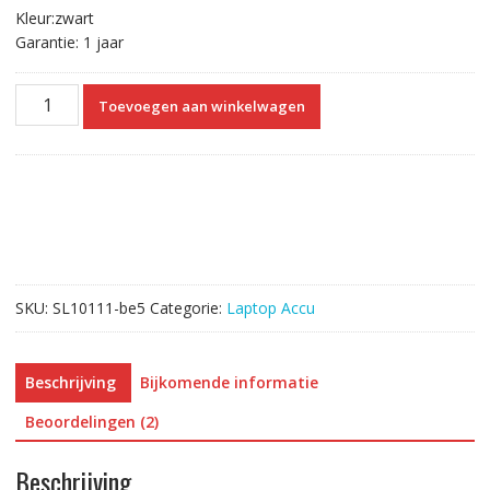
Kleur:zwart
Garantie: 1 jaar
Originele
Toevoegen aan winkelwagen
laptop
accu
voor
HP
KP06
aantal
SKU:
SL10111-be5
Categorie:
Laptop Accu
Beschrijving
Bijkomende informatie
Beoordelingen (2)
Beschrijving