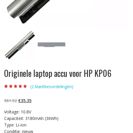
Originele laptop accu voor HP KP06
(
2
klantbeoordelingen)
Beoordeling
2
5.00
op 5
gebaseerd op
Oorspronkelijke
Huidige
€
61.92
€
35.35
klantbeoordelinge
n
prijs
prijs
Voltage: 10.8V
was:
is:
Capaciteit: 3180mAh (36Wh)
€61.92.
€35.35.
Type: Li-ion
Conditie: nieuw