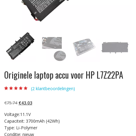
Originele laptop accu voor HP L7Z22PA
(
2
klantbeoordelingen)
Beoordeling
2
5.00
op 5
gebaseerd op
Oorspronkelijke
Huidige
€
75.74
€
43.03
klantbeoordelinge
n
prijs
prijs
Voltage:11.1V
was:
is:
Capaciteit: 3700mAh (42Wh)
€75.74.
€43.03.
Type: Li-Polymer
Conditie: nieuw