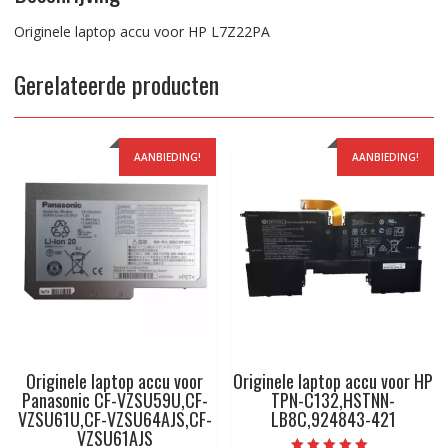
Originele laptop accu voor HP L7Z22PA
Gerelateerde producten
AANBIEDING!
AANBIEDING!
Originele laptop accu voor
Originele laptop accu voor HP
Panasonic CF-VZSU59U,CF-
TPN-C132,HSTNN-
VZSU61U,CF-VZSU64AJS,CF-
LB8C,924843-421
VZSU61AJS