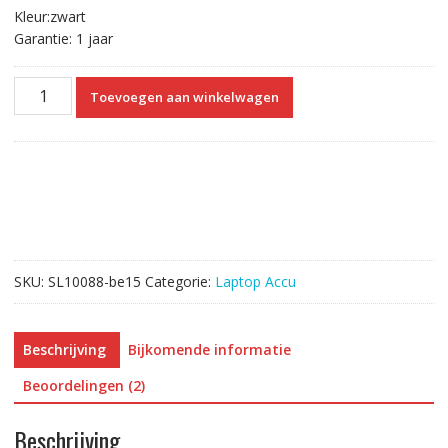
Kleur:zwart
Garantie: 1 jaar
Originele
Toevoegen aan winkelwagen
laptop
accu
voor
HP
L7Z22PA
aantal
SKU:
SL10088-be15
Categorie:
Laptop Accu
Beschrijving
Bijkomende informatie
Beoordelingen (2)
Beschrijving