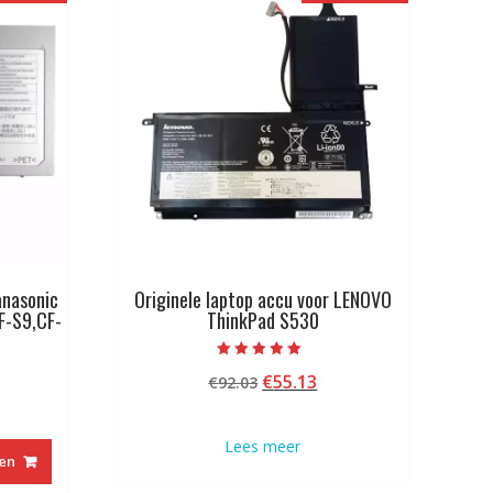
anasonic
Originele laptop accu voor LENOVO
F-S9,CF-
ThinkPad S530
Beoordeeld met
Oorspronkelijke
Huidige
€
55.13
€
92.03
5.00
van 5
kelijke
idige
prijs
prijs
js
was:
is:
Lees meer
€92.03.
€55.13.
en
8.13.