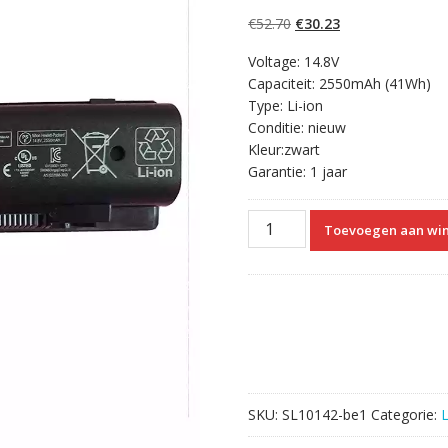
4.50
op 5
gebaseerd op
Oorspronkelijke
Huidige
€
52.70
€
30.23
klantbeoordelin
gen
prijs
prijs
Voltage: 14.8V
was:
is:
Capaciteit: 2550mAh (41Wh)
€52.70.
€30.23.
Type: Li-ion
Conditie: nieuw
Kleur:zwart
Garantie: 1 jaar
Originele
Toevoegen aan wi
laptop
accu
voor
HP
MC04
aantal
SKU:
SL10142-be1
Categorie: