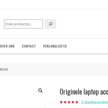
Zoeken
OVER ONS
CONTACT
VERLANGLIJSTJE
 MC04
Originele laptop a
(
2
klantbeoordeli
Beoordeling
2