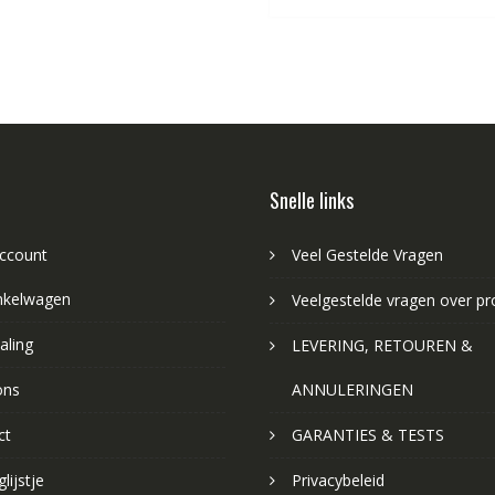
Snelle links
account
Veel Gestelde Vragen
nkelwagen
Veelgestelde vragen over p
aling
LEVERING, RETOUREN &
ons
ANNULERINGEN
ct
GARANTIES & TESTS
lijstje
Privacybeleid