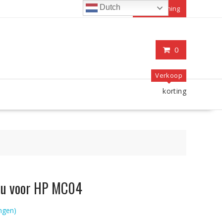
Dutch
Mijn rekening
0
Verkoop
korting
ccu voor HP MC04
ngen)