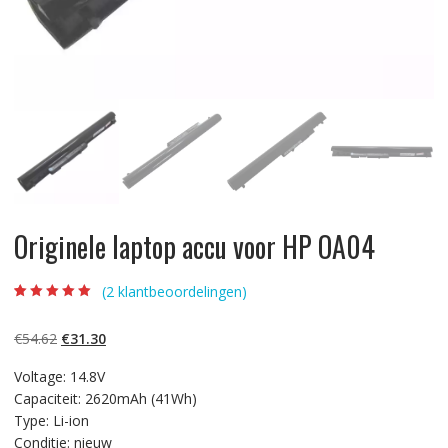
Originele laptop accu voor HP OA04
(
2
klantbeoordelingen)
Beoordeling
2
5.00
op 5
gebaseerd op
Oorspronkelijke
Huidige
€
54.62
€
31.30
klantbeoordelinge
n
prijs
prijs
Voltage: 14.8V
was:
is:
Capaciteit: 2620mAh (41Wh)
€54.62.
€31.30.
Type: Li-ion
Conditie: nieuw