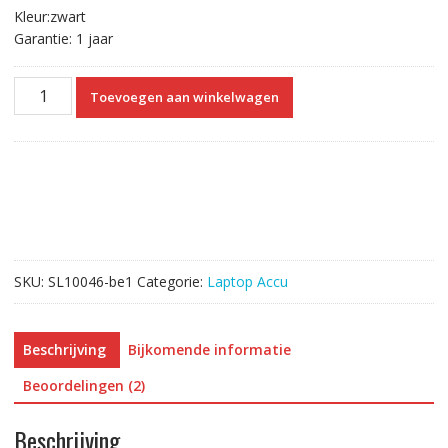
Kleur:zwart
Garantie: 1 jaar
Originele
Toevoegen aan winkelwagen
laptop
accu
voor
HP
OA04
aantal
SKU:
SL10046-be1
Categorie:
Laptop Accu
Beschrijving
Bijkomende informatie
Beoordelingen (2)
Beschrijving