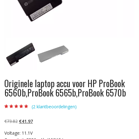
Originele laptop accu voor HP ProBook
6560b,ProBook 6565b,ProBook 6570b
(
2
klantbeoordelingen)
Beoordeling
2
4.50
op 5
gebaseerd op
Oorspronkelijke
Huidige
€
73.82
€
41.97
klantbeoordelin
gen
prijs
prijs
Voltage: 11.1V
was:
is: