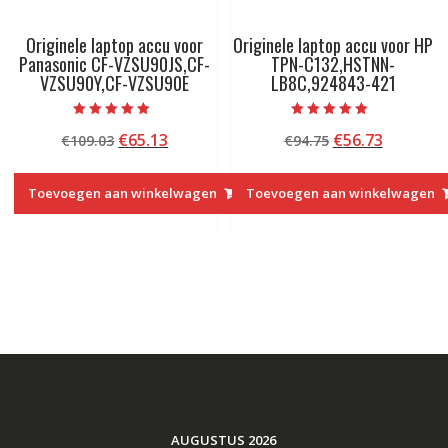
Originele laptop accu voor
Originele laptop accu voor HP
Panasonic CF-VZSU90JS,CF-
TPN-C132,HSTNN-
VZSU90Y,CF-VZSU90E
LB8C,924843-421
Beoordeeld met
Beoordeeld met
Oorspronkelijke
Huidige
Oorspronkelij
Huidige
€
65.13
€
56.73
€
109.03
€
94.75
5.00
5.00
van 5
van 5
prijs
prijs
prijs
prijs
was:
is:
was:
is:
Toevoegen aan winkelwagen
Toevoegen aan winkelwagen
€109.03.
€65.13.
€94.75.
€56.73.
AUGUSTUS 2026