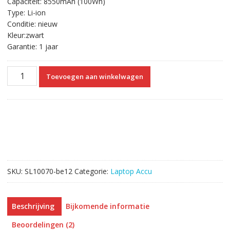
Capaciteit: 8550mAh (100Wh)
€73.82.
€41.97.
Type: Li-ion
Conditie: nieuw
Kleur:zwart
Garantie: 1 jaar
Originele
Toevoegen aan winkelwagen
laptop
accu
voor
HP
ProBook
6560b,ProBook
6565b,ProBook
6570b
SKU:
SL10070-be12
Categorie:
Laptop Accu
aantal
Beschrijving
Bijkomende informatie
Beoordelingen (2)