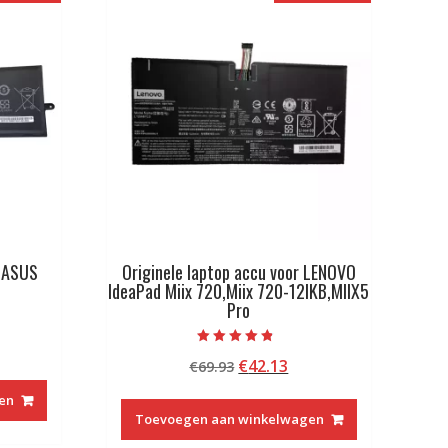
r ASUS
Originele laptop accu voor LENOVO
IdeaPad Miix 720,Miix 720-12IKB,MIIX5
Pro
kelijke
idige
Beoordeeld
Oorspronkelijke
Huidige
€
42.13
ijs
€
69.93
met
4.50
prijs
prijs
van 5
en
was:
is:
2.73.
Toevoegen aan winkelwagen
€69.93.
€42.13.