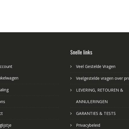
Snelle links
account
Veel Gestelde Vragen
nkelwagen
Veelgestelde vragen over p
aling
LEVERING, RETOUREN &
ons
ANNULERINGEN
ct
GARANTIES & TESTS
lijstje
Privacybeleid