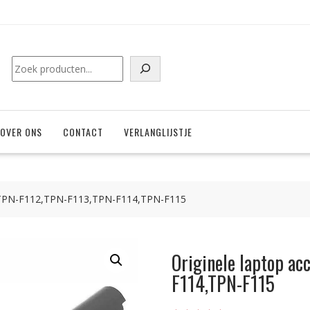
Zoeken
OVER ONS
CONTACT
VERLANGLIJSTJE
P TPN-F112,TPN-F113,TPN-F114,TPN-F115
Originele laptop a
F114,TPN-F115