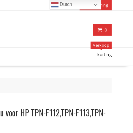
Dutch
Mijn rekening
0
Verkoop
korting
ccu voor HP TPN-F112,TPN-F113,TPN-