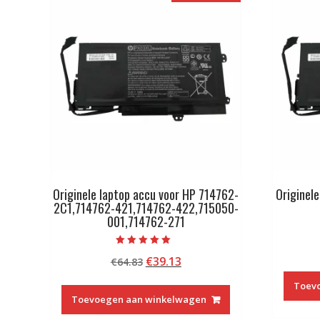
Originele laptop accu voor HP 714762-
Originel
2C1,714762-421,714762-422,715050-
001,714762-271
Beoordeeld met
Oorspronkelijke
Huidige
€
39.13
€
64.83
5.00
van 5
prijs
prijs
Toev
was:
is:
Toevoegen aan winkelwagen
€64.83.
€39.13.