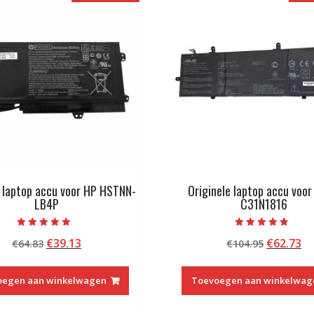
e laptop accu voor HP HSTNN-
Originele laptop accu voo
LB4P
C31N1816
Beoordeeld
Beoordeeld
Oorspronkelijke
Huidige
Oorspron
Hu
€
39.13
€
62.73
€
64.83
€
104.95
met
met
4.50
4.50
prijs
prijs
prijs
pr
van 5
van 5
was:
is:
was:
is:
oegen aan winkelwagen
Toevoegen aan winkelwag
€64.83.
€39.13.
€104.95.
€6