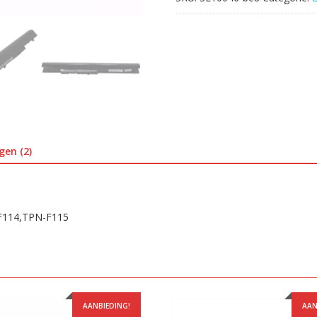
aantal
gen (2)
-F114,TPN-F115
AANBIEDING!
AAN