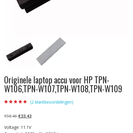
Originele laptop accu voor HP TPN-
W106,TPN-W107,TPN-W108,TPN-W109
(
2
klantbeoordelingen)
Beoordeling
2
5.00
op 5
gebaseerd op
Oorspronkelijke
Huidige
€
58.46
€
33.43
klantbeoordelinge
n
prijs
prijs
Voltage: 11.1V
was:
is: