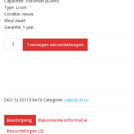
Capaciteit: 5585mAh (62Wh)
€58.46.
€33.43.
Type: Li-ion
Conditie: nieuw
Kleur:zwart
Garantie: 1 jaar
Originele
Toevoegen aan winkelwagen
laptop
accu
voor
HP
TPN-
W106,TPN-
W107,TPN-
W108,TPN-
SKU:
SL10113-be10
Categorie:
Laptop Accu
W109
aantal
Beschrijving
Bijkomende informatie
Beoordelingen (2)