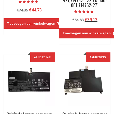
421,714762-422,715050-
001,714762-271
Beoordeeld met
Oorspronkelijke
Huidige
€
44.73
€
74.35
5.00
van 5
prijs
prijs
Beoordeeld met
Oorspronkelij
Huidige
€
39.13
€
64.83
5.00
was:
is:
van 5
Toevoegen aan winkelwagen
prijs
prijs
€74.35.
€44.73.
was:
is:
Toevoegen aan winkelwagen
€64.83.
€39.13.
AANBIEDING!
AANBIEDING!