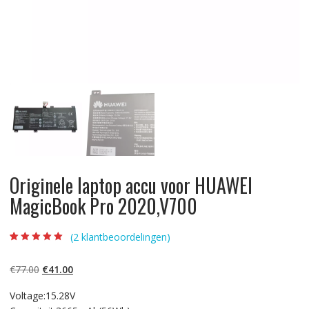
Originele laptop accu voor HUAWEI
MagicBook Pro 2020,V700
(
2
klantbeoordelingen)
Beoordeling
2
5.00
op 5
gebaseerd op
Oorspronkelijke
Huidige
€
77.00
€
41.00
klantbeoordelinge
n
prijs
prijs
Voltage:15.28V
was:
is: