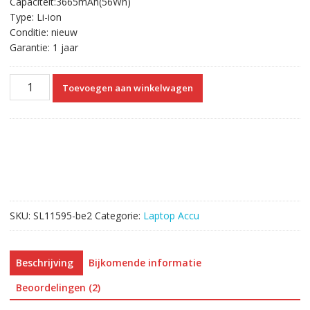
Capaciteit:3665mAh(56Wh)
€77.00.
€41.00.
Type: Li-ion
Conditie: nieuw
Garantie: 1 jaar
Originele
Toevoegen aan winkelwagen
laptop
accu
voor
HUAWEI
MagicBook
Pro
2020,V700
aantal
SKU:
SL11595-be2
Categorie:
Laptop Accu
Beschrijving
Bijkomende informatie
Beoordelingen (2)