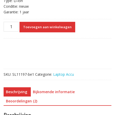
Type: Li-ion
Conditie: nieuw
Garantie: 1 jaar
Originele
Toevoegen aan winkelwagen
laptop
accu
voor
LENOVO
45N1094,45N1095
aantal
SKU:
SL11197-be1
Categorie:
Laptop Accu
Beschrijving
Bijkomende informatie
Beoordelingen (2)
Beschrijving