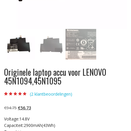
Originele laptop accu voor LENOVO
45N1094,45N1095
(
2
klantbeoordelingen)
Beoordeling
2
5.00
op 5
gebaseerd op
Oorspronkelijke
Huidige
€
94.75
€
56.73
klantbeoordelinge
n
prijs
prijs
Voltage:14.8V
was:
is:
Capaciteit:2900mAh(43Wh)
€94.75.
€56.73.