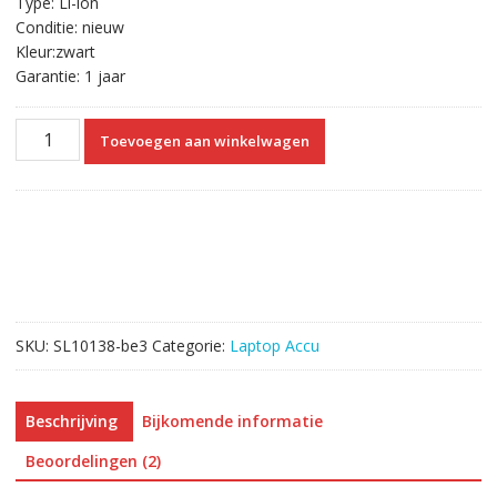
Type: Li-ion
Conditie: nieuw
Kleur:zwart
Garantie: 1 jaar
Originele
Toevoegen aan winkelwagen
laptop
accu
voor
LENOVO
Flex
2-
14
20404
SKU:
SL10138-be3
Categorie:
Laptop Accu
aantal
Beschrijving
Bijkomende informatie
Beoordelingen (2)