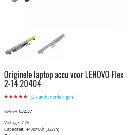
Originele laptop accu voor LENOVO Flex
2-14 20404
(
2
klantbeoordelingen)
Beoordeling
2
4.50
op 5
gebaseerd op
Oorspronkelijke
Huidige
€
56.54
€
32.37
klantbeoordelin
gen
prijs
prijs
Voltage: 7.2V
was:
is:
Capaciteit: 4400mAh (32Wh)
€56.54.
€32.37.