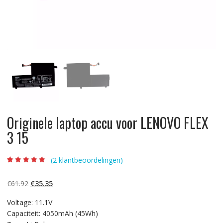
Originele laptop accu voor LENOVO FLEX
3 15
(
2
klantbeoordelingen)
Beoordeling
2
5.00
op 5
gebaseerd op
Oorspronkelijke
Huidige
€
61.92
€
35.35
klantbeoordelinge
n
prijs
prijs
Voltage: 11.1V
was:
is:
Capaciteit: 4050mAh (45Wh)
€61.92.
€35.35.