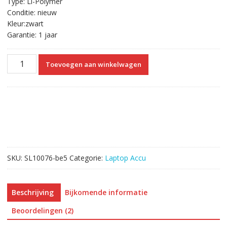
Type: Li-Polymer
Conditie: nieuw
Kleur:zwart
Garantie: 1 jaar
Originele
Toevoegen aan winkelwagen
laptop
accu
voor
LENOVO
FLEX
3
15
aantal
SKU:
SL10076-be5
Categorie:
Laptop Accu
Beschrijving
Bijkomende informatie
Beoordelingen (2)