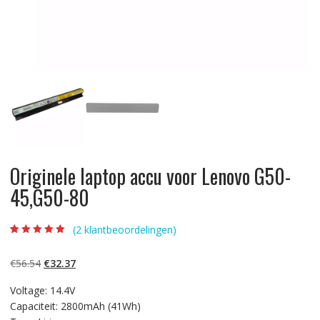
Originele laptop accu voor Lenovo G50-
45,G50-80
(
2
klantbeoordelingen)
Beoordeling
2
5.00
op 5
gebaseerd op
Oorspronkelijke
Huidige
€
56.54
€
32.37
klantbeoordelinge
n
prijs
prijs
Voltage: 14.4V
was:
is:
Capaciteit: 2800mAh (41Wh)
€56.54.
€32.37.