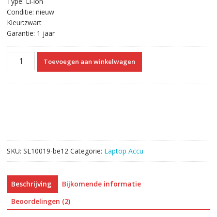
Type: Li-ion
Conditie: nieuw
Kleur:zwart
Garantie: 1 jaar
Originele
Toevoegen aan winkelwagen
laptop
accu
voor
Lenovo
G50-
45,G50-
80
aantal
SKU:
SL10019-be12
Categorie:
Laptop Accu
Beschrijving
Bijkomende informatie
Beoordelingen (2)