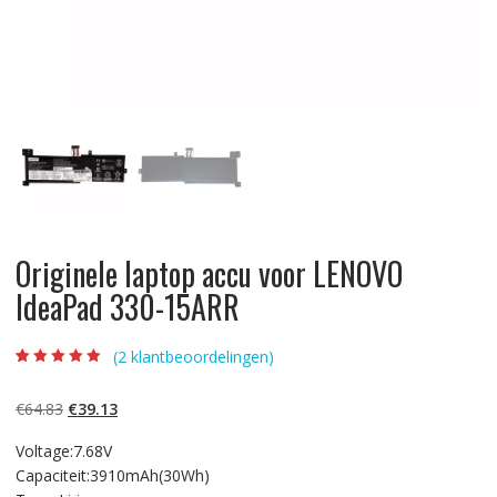
Originele laptop accu voor LENOVO
IdeaPad 330-15ARR
(
2
klantbeoordelingen)
Beoordeling
2
5.00
op 5
gebaseerd op
Oorspronkelijke
Huidige
€
64.83
€
39.13
klantbeoordelinge
n
prijs
prijs
Voltage:7.68V
was:
is:
Capaciteit:3910mAh(30Wh)
€64.83.
€39.13.