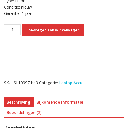
Type: Li-ion
Conditie: nieuw
Garantie: 1 jaar
Originele
Toevoegen aan winkelwagen
laptop
accu
voor
LENOVO
IdeaPad
330-
15ARR
aantal
SKU:
SL10997-be3
Categorie:
Laptop Accu
Beschrijving
Bijkomende informatie
Beoordelingen (2)
Beschrijving