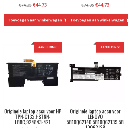
Beoordeeld met
Beoordeeld met
Oorspronkelijke
Huidige
Oorspronkelij
Huidige
€
44.73
€
44.73
€
74.35
€
74.35
5.00
5.00
van 5
van 5
prijs
prijs
prijs
prijs
was:
is:
was:
is:
Toevoegen aan winkelwagen
Toevoegen aan winkelwagen
€74.35.
€44.73.
€74.35.
€44.73.
AANBIEDING!
AANBIEDING!
Originele laptop accu voor HP
Originele laptop accu voor
TPN-C132,HSTNN-
LENOVO
LB8C,924843-421
5B10Q62140,5B10Q62139,5B
10Q62138