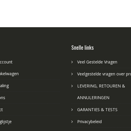
Snelle links
account
Veel Gestelde Vragen
nkelwagen
Veelgestelde vragen over p
aling
LEVERING, RETOUREN &
ons
ANNULERINGEN
ct
GARANTIES & TESTS
lijstje
Privacybeleid