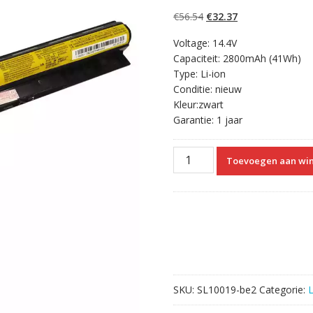
5.00
op 5
gebaseerd op
Oorspronkelijke
Huidige
€
56.54
€
32.37
klantbeoordelinge
n
prijs
prijs
Voltage: 14.4V
was:
is:
Capaciteit: 2800mAh (41Wh)
€56.54.
€32.37.
Type: Li-ion
Conditie: nieuw
Kleur:zwart
Garantie: 1 jaar
Originele
Toevoegen aan wi
laptop
accu
voor
Lenovo
L12L4E01
aantal
SKU:
SL10019-be2
Categorie: