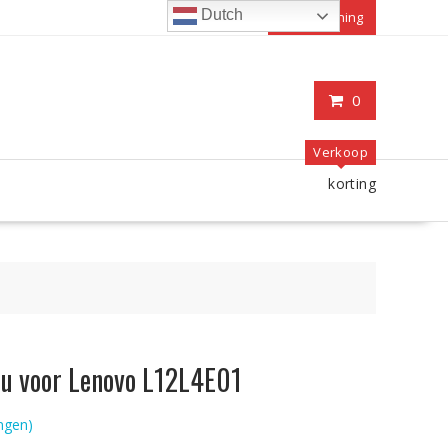
Dutch
Mijn rekening
0
Verkoop
korting
cu voor Lenovo L12L4E01
ngen)