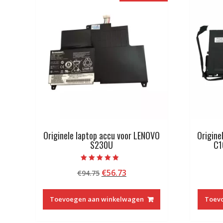
Originele laptop accu voor LENOVO
Origine
S230U
C1
Beoordeeld
Oorspronkelijke
Huidige
€
56.73
€
94.75
met
4.50
prijs
prijs
van 5
was:
is:
Toevoegen aan winkelwagen
Toev
€94.75.
€56.73.