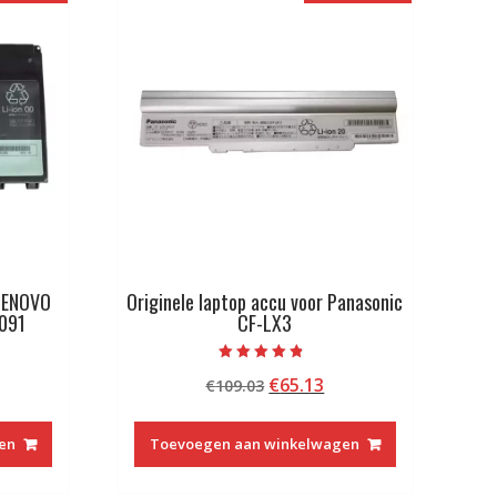
 LENOVO
Originele laptop accu voor Panasonic
091
CF-LX3
Beoordeeld
kelijke
idige
Oorspronkelijke
Huidige
€
65.13
€
109.03
met
4.50
js
prijs
prijs
van 5
was:
is:
en
Toevoegen aan winkelwagen
4.73.
€109.03.
€65.13.