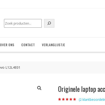
Zoeken
OVER ONS
CONTACT
VERLANGLIJSTJE
novo L12L4E01
Originele laptop ac
(
2
klantbeoordeli
Beoordeling
2