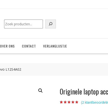
Zoeken
OVER ONS
CONTACT
VERLANGLIJSTJE
novo L12S4A02
Originele laptop a
(
2
klantbeoordeli
Beoordeling
2