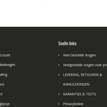
Snelle links
account
Veel Gestelde Vragen
nkelwagen
Veelgestelde vragen over p
aling
LEVERING, RETOUREN &
ons
ANNULERINGEN
ct
GARANTIES & TESTS
lijstje
Privacybeleid