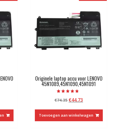
 LENOVO
Originele laptop accu voor LENOVO
U
45N1089,45N1090,45N1091
Beoordeeld
kelijke
idige
Oorspronkelijke
Huidige
€
44.73
€
74.35
met
4.50
js
prijs
prijs
van 5
was:
is:
en
Toevoegen aan winkelwagen
4.73.
€74.35.
€44.73.