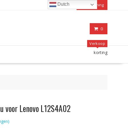
Dutch
Mijn rekening
0
Verkoop
korting
ccu voor Lenovo L12S4A02
ngen)