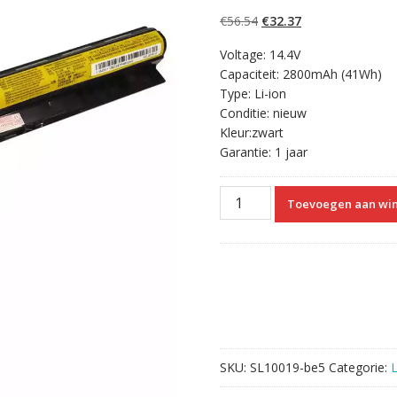
5.00
op 5
gebaseerd op
Oorspronkelijke
Huidige
€
56.54
€
32.37
klantbeoordelinge
n
prijs
prijs
Voltage: 14.4V
was:
is:
Capaciteit: 2800mAh (41Wh)
€56.54.
€32.37.
Type: Li-ion
Conditie: nieuw
Kleur:zwart
Garantie: 1 jaar
Originele
Toevoegen aan wi
laptop
accu
voor
Lenovo
L12S4A02
aantal
SKU:
SL10019-be5
Categorie: