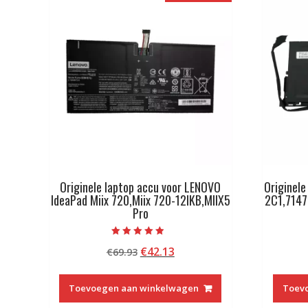
Originele laptop accu voor LENOVO
Originele
IdeaPad Miix 720,Miix 720-12IKB,MIIX5
2C1,7147
Pro
Beoordeeld
Oorspronkelijke
Huidige
€
42.13
€
69.93
met
4.50
prijs
prijs
van 5
was:
is:
Toevoegen aan winkelwagen
Toev
€69.93.
€42.13.