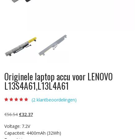
Originele laptop accu voor LENOVO
L13S4A61,L13L4A61
(
2
klantbeoordelingen)
Beoordeling
2
4.50
op 5
gebaseerd op
Oorspronkelijke
Huidige
€
56.54
€
32.37
klantbeoordelin
gen
prijs
prijs
Voltage: 7.2V
was:
is:
Capaciteit: 4400mAh (32Wh)
€56.54.
€32.37.