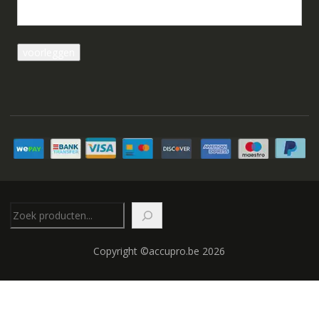
Zoeken
Copyright ©accupro.be 2026