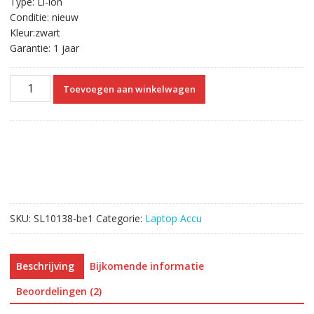
Type: Li-ion
Conditie: nieuw
Kleur:zwart
Garantie: 1 jaar
Originele
Toevoegen aan winkelwagen
laptop
accu
voor
LENOVO
L13S4A61,L13L4A61
aantal
SKU:
SL10138-be1
Categorie:
Laptop Accu
Beschrijving
Bijkomende informatie
Beoordelingen (2)