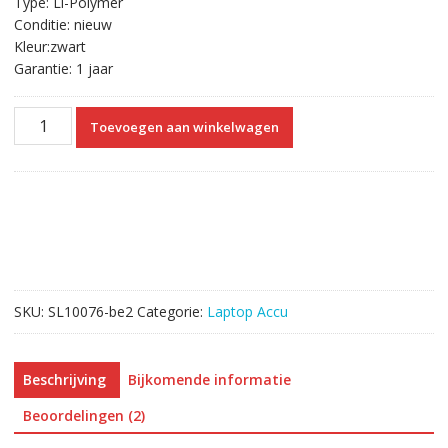
Type: Li-Polymer
Conditie: nieuw
Kleur:zwart
Garantie: 1 jaar
Originele
Toevoegen aan winkelwagen
laptop
accu
voor
LENOVO
L14L2P21
aantal
SKU:
SL10076-be2
Categorie:
Laptop Accu
Beschrijving
Bijkomende informatie
Beoordelingen (2)