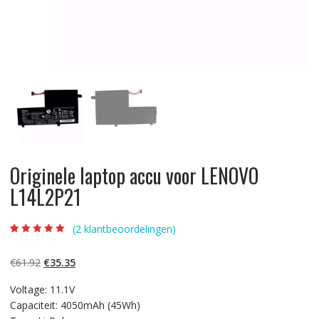
Originele laptop accu voor LENOVO
L14L2P21
(
2
klantbeoordelingen)
Beoordeling
2
5.00
op 5
gebaseerd op
Oorspronkelijke
Huidige
€
61.92
€
35.35
klantbeoordelinge
n
prijs
prijs
Voltage: 11.1V
was:
is:
Capaciteit: 4050mAh (45Wh)
€61.92.
€35.35.