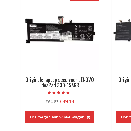
Originele laptop accu voor LENOVO
Origin
IdeaPad 330-15ARR
Beoordeeld met
Oorspronkelijke
Huidige
€
39.13
€
64.83
5.00
van 5
prijs
prijs
was:
is:
Toevoegen aan winkelwagen
Toev
€64.83.
€39.13.