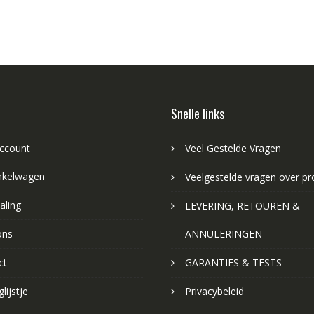
Snelle links
account
Veel Gestelde Vragen
nkelwagen
Veelgestelde vragen over p
aling
LEVERING, RETOUREN &
ons
ANNULERINGEN
ct
GARANTIES & TESTS
lijstje
Privacybeleid