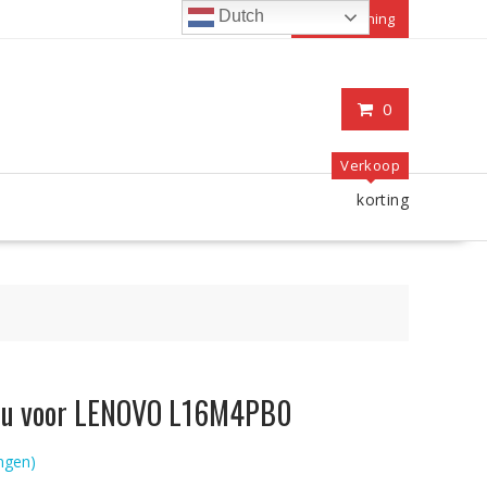
Dutch
Mijn rekening
0
Verkoop
korting
accu voor LENOVO L16M4PB0
ngen)