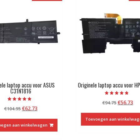
ele laptop accu voor ASUS
Originele laptop accu voor H
C31N1816
Beoordeeld
Oorspron
Hu
€
56.73
€
94.75
met
Beoordeeld
4.50
Oorspronkelijke
Huidige
€
62.73
€
104.95
prijs
pri
met
van 5
4.50
prijs
prijs
was:
is:
van 5
Toevoegen aan winkelwag
was:
is:
€94.75.
€5
oegen aan winkelwagen
€104.95.
€62.73.