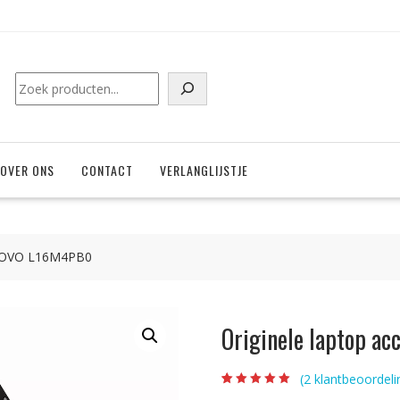
Zoeken
OVER ONS
CONTACT
VERLANGLIJSTJE
LENOVO L16M4PB0
Originele laptop 
(
2
klantbeoordeli
Beoordeling
2