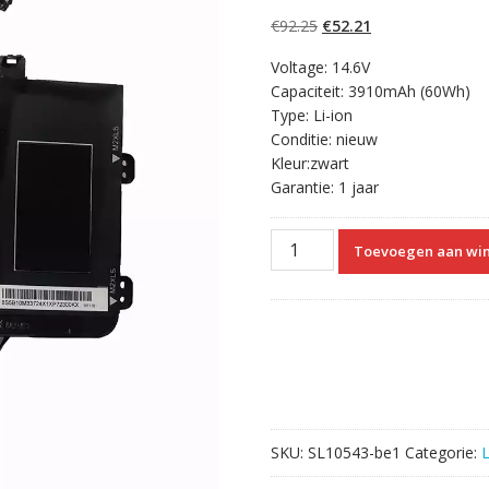
5.00
op 5
gebaseerd op
Oorspronkelijke
Huidige
€
92.25
€
52.21
klantbeoordelinge
n
prijs
prijs
Voltage: 14.6V
was:
is:
Capaciteit: 3910mAh (60Wh)
€92.25.
€52.21.
Type: Li-ion
Conditie: nieuw
Kleur:zwart
Garantie: 1 jaar
Originele
Toevoegen aan wi
laptop
accu
voor
LENOVO
L16M4PB0
aantal
SKU:
SL10543-be1
Categorie: