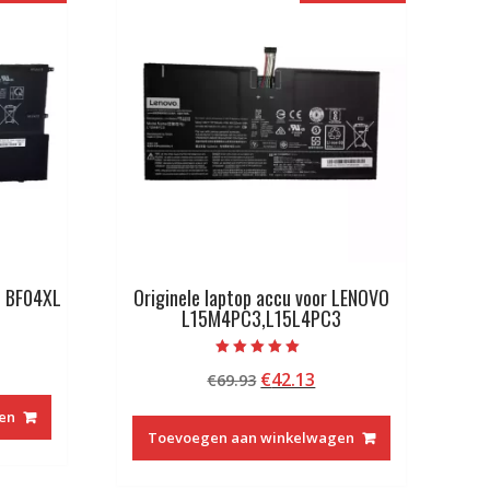
P BF04XL
Originele laptop accu voor LENOVO
L15M4PC3,L15L4PC3
kelijke
idige
Beoordeeld met
Oorspronkelijke
Huidige
€
42.13
js
€
69.93
5.00
van 5
prijs
prijs
en
was:
is:
6.73.
Toevoegen aan winkelwagen
€69.93.
€42.13.