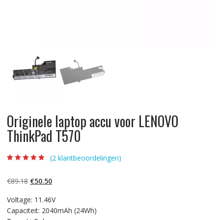
Originele laptop accu voor LENOVO
ThinkPad T570
(
2
klantbeoordelingen)
Beoordeling
2
5.00
op 5
gebaseerd op
Oorspronkelijke
Huidige
€
89.18
€
50.50
klantbeoordelinge
n
prijs
prijs
Voltage: 11.46V
was:
is:
Capaciteit: 2040mAh (24Wh)
€89.18.
€50.50.