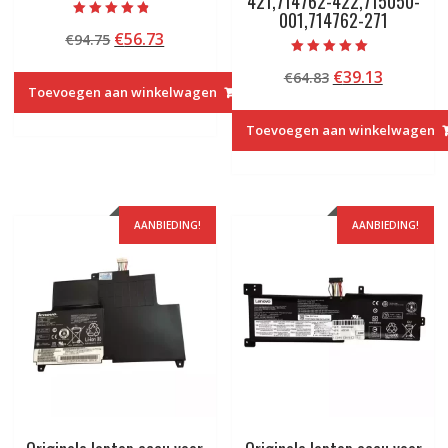
421,714762-422,715050-
001,714762-271
Beoordeeld
Oorspronkelijke
Huidige
€
56.73
€
94.75
met
4.50
prijs
prijs
van 5
Beoordeeld met
Oorspronkelij
Huidige
€
39.13
€
64.83
5.00
was:
is:
van 5
Toevoegen aan winkelwagen
prijs
prijs
€94.75.
€56.73.
was:
is:
Toevoegen aan winkelwagen
€64.83.
€39.13.
AANBIEDING!
AANBIEDING!