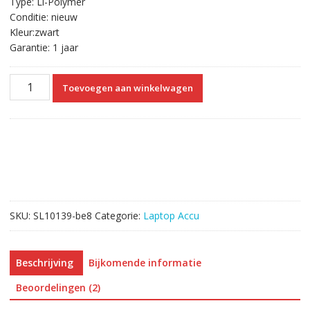
Type: Li-Polymer
Conditie: nieuw
Kleur:zwart
Garantie: 1 jaar
Originele
Toevoegen aan winkelwagen
laptop
accu
voor
LENOVO
ThinkPad
T570
aantal
SKU:
SL10139-be8
Categorie:
Laptop Accu
Beschrijving
Bijkomende informatie
Beoordelingen (2)