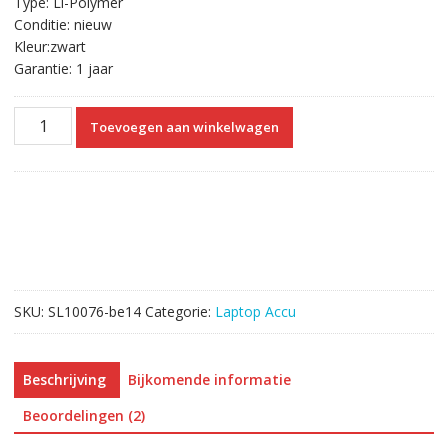
Type: Li-Polymer
Conditie: nieuw
Kleur:zwart
Garantie: 1 jaar
Originele
Toevoegen aan winkelwagen
laptop
accu
voor
LENOVO
Yoga
500-
14IBD
aantal
SKU:
SL10076-be14
Categorie:
Laptop Accu
Beschrijving
Bijkomende informatie
Beoordelingen (2)