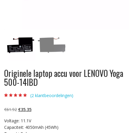
Originele laptop accu voor LENOVO Yoga
500-14IBD
(
2
klantbeoordelingen)
Beoordeling
2
5.00
op 5
gebaseerd op
Oorspronkelijke
Huidige
€
61.92
€
35.35
klantbeoordelinge
n
prijs
prijs
Voltage: 11.1V
was:
is:
Capaciteit: 4050mAh (45Wh)
€61.92.
€35.35.