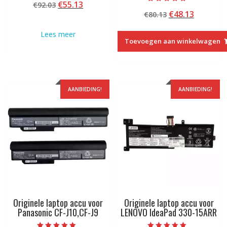
Oorspronkelijke
Huidige
€
55.13
€
92.03
5.00
Beoordeeld met
van 5
Oorspronkelij
Huidige
€
48.13
prijs
prijs
€
80.13
5.00
van 5
prijs
prijs
was:
is:
Lees meer
was:
is:
€92.03.
€55.13.
Toevoegen aan winkelwagen
€80.13.
€48.13.
AANBIEDING!
AANBIEDING!
Originele laptop accu voor
Originele laptop accu voor
Panasonic CF-J10,CF-J9
LENOVO IdeaPad 330-15ARR