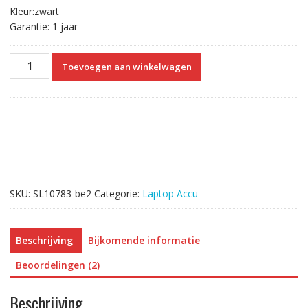
Kleur:zwart
Garantie: 1 jaar
Originele
Toevoegen aan winkelwagen
laptop
accu
voor
LG
15U340
aantal
SKU:
SL10783-be2
Categorie:
Laptop Accu
Beschrijving
Bijkomende informatie
Beoordelingen (2)
Beschrijving