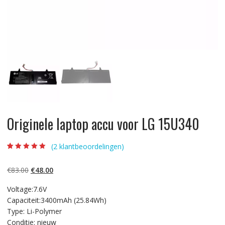
Originele laptop accu voor LG 15U340
(
2
klantbeoordelingen)
Beoordeling
2
5.00
op 5
gebaseerd op
Oorspronkelijke
Huidige
€
83.00
€
48.00
klantbeoordelinge
n
prijs
prijs
Voltage:7.6V
was:
is:
Capaciteit:3400mAh (25.84Wh)
€83.00.
€48.00.
Type: Li-Polymer
Conditie: nieuw