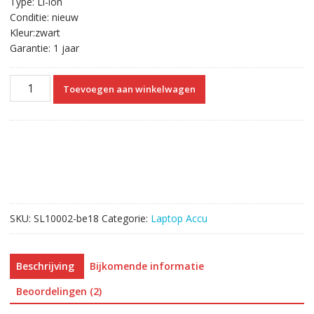
Type: Li-ion
Conditie: nieuw
Kleur:zwart
Garantie: 1 jaar
Originele
Toevoegen aan winkelwagen
laptop
accu
voor
Mountain
Studio
MX
15
aantal
SKU:
SL10002-be18
Categorie:
Laptop Accu
Beschrijving
Bijkomende informatie
Beoordelingen (2)