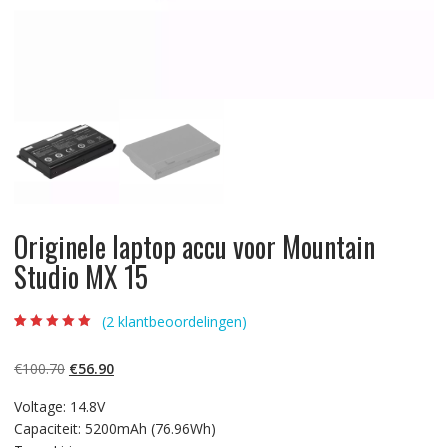
Originele laptop accu voor Mountain
Studio MX 15
(
2
klantbeoordelingen)
Beoordeling
2
5.00
op 5
gebaseerd op
Oorspronkelijke
Huidige
€
100.70
€
56.90
klantbeoordelinge
n
prijs
prijs
Voltage: 14.8V
was:
is:
Capaciteit: 5200mAh (76.96Wh)
€100.70.
€56.90.