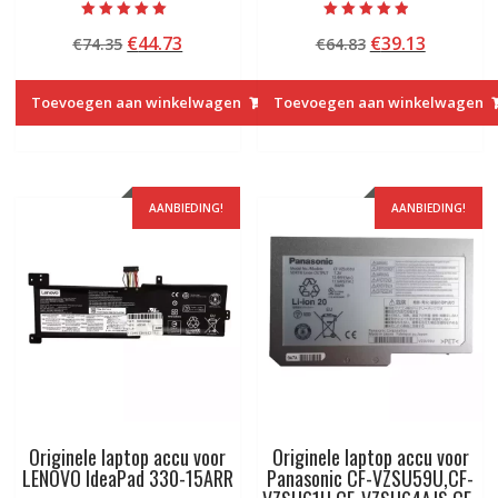
Beoordeeld met
Beoordeeld
Oorspronkelijke
Huidige
Oorspronkelij
Huidige
€
44.73
€
39.13
€
74.35
€
64.83
5.00
met
van 5
4.50
prijs
prijs
prijs
prijs
van 5
was:
is:
was:
is:
Toevoegen aan winkelwagen
Toevoegen aan winkelwagen
€74.35.
€44.73.
€64.83.
€39.13.
AANBIEDING!
AANBIEDING!
Originele laptop accu voor
Originele laptop accu voor
LENOVO IdeaPad 330-15ARR
Panasonic CF-VZSU59U,CF-