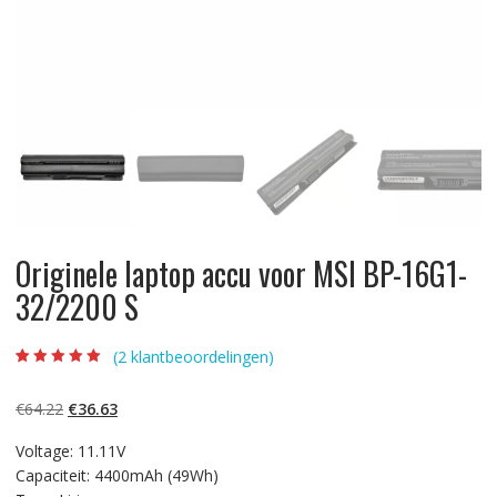
Originele laptop accu voor MSI BP-16G1-
32/2200 S
(
2
klantbeoordelingen)
Beoordeling
2
5.00
op 5
gebaseerd op
Oorspronkelijke
Huidige
€
64.22
€
36.63
klantbeoordelinge
n
prijs
prijs
Voltage: 11.11V
was:
is:
Capaciteit: 4400mAh (49Wh)
€64.22.
€36.63.