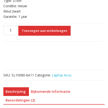
Type: Li-ion
Conditie: nieuw
Kleur:zwart
Garantie: 1 jaar
Originele
Toevoegen aan winkelwagen
laptop
accu
voor
MSI
BP-
16G1-
32/2200
S
SKU:
SL10080-be11
Categorie:
Laptop Accu
aantal
Beschrijving
Bijkomende informatie
Beoordelingen (2)