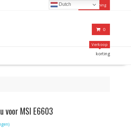
Dutch
Mijn rekening
0
Verkoop
korting
ccu voor MSI E6603
ngen)