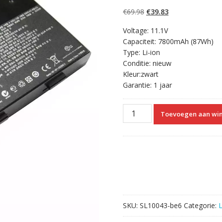
5.00
op 5
gebaseerd op
Oorspronkelijke
Huidige
€
69.98
€
39.83
klantbeoordelinge
n
prijs
prijs
Voltage: 11.1V
was:
is:
Capaciteit: 7800mAh (87Wh)
€69.98.
€39.83.
Type: Li-ion
Conditie: nieuw
Kleur:zwart
Garantie: 1 jaar
Originele
Toevoegen aan wi
laptop
accu
voor
MSI
E6603
aantal
SKU:
SL10043-be6
Categorie: