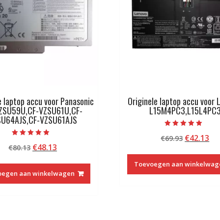
e laptop accu voor Panasonic
Originele laptop accu voor
ZSU59U,CF-VZSU61U,CF-
L15M4PC3,L15L4PC
SU64AJS,CF-VZSU61AJS
Beoordeeld met
Oorspron
Hu
€
42.13
€
69.93
5.00
Beoordeeld
van 5
Oorspronkelijke
Huidige
€
48.13
€
80.13
prijs
pri
met
4.50
prijs
prijs
was:
is:
van 5
Toevoegen aan winkelwag
was:
is:
€69.93.
€4
oegen aan winkelwagen
€80.13.
€48.13.