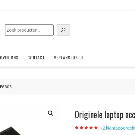
Zoeken
OVER ONS
CONTACT
VERLANGLIJSTJE
 E6603
Originele laptop a
(
2
klantbeoordeli
Beoordeling
2