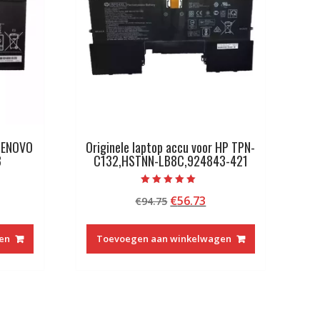
 LENOVO
Originele laptop accu voor HP TPN-
3
C132,HSTNN-LB8C,924843-421
Beoordeeld met
kelijke
idige
Oorspronkelijke
Huidige
€
56.73
€
94.75
5.00
van 5
js
prijs
prijs
was:
is:
en
Toevoegen aan winkelwagen
2.13.
€94.75.
€56.73.