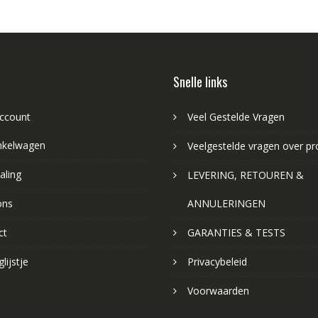
Snelle links
account
Veel Gestelde Vragen
nkelwagen
Veelgestelde vragen over p
aling
LEVERING, RETOUREN &
ons
ANNULERINGEN
ct
GARANTIES & TESTS
lijstje
Privacybeleid
Voorwaarden