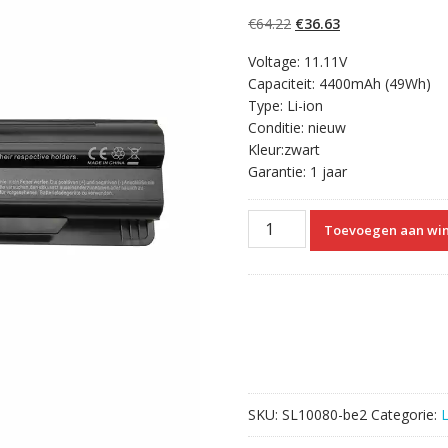
5.00
op 5
gebaseerd op
Oorspronkelijke
Huidige
€
64.22
€
36.63
klantbeoordelinge
n
prijs
prijs
Voltage: 11.11V
was:
is:
Capaciteit: 4400mAh (49Wh)
€64.22.
€36.63.
Type: Li-ion
Conditie: nieuw
Kleur:zwart
Garantie: 1 jaar
Originele
Toevoegen aan wi
laptop
accu
voor
MSI
MS-
16GD
aantal
SKU:
SL10080-be2
Categorie: