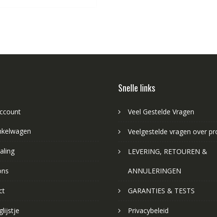
Snelle links
account
Veel Gestelde Vragen
nkelwagen
Veelgestelde vragen over p
aling
LEVERING, RETOUREN &
ons
ANNULERINGEN
ct
GARANTIES & TESTS
lijstje
Privacybeleid