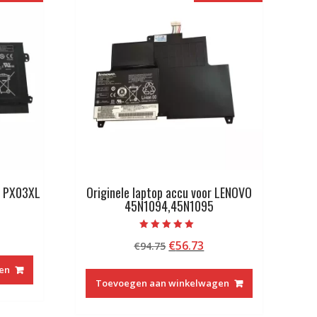
HP PX03XL
Originele laptop accu voor LENOVO
45N1094,45N1095
kelijke
idige
Beoordeeld met
Oorspronkelijke
Huidige
€
56.73
js
€
94.75
5.00
van 5
prijs
prijs
en
was:
is:
9.13.
Toevoegen aan winkelwagen
€94.75.
€56.73.