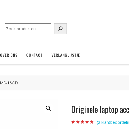
Zoeken
OVER ONS
CONTACT
VERLANGLIJSTJE
I MS-16GD
Originele laptop a
(
2
klantbeoordeli
Beoordeling
2