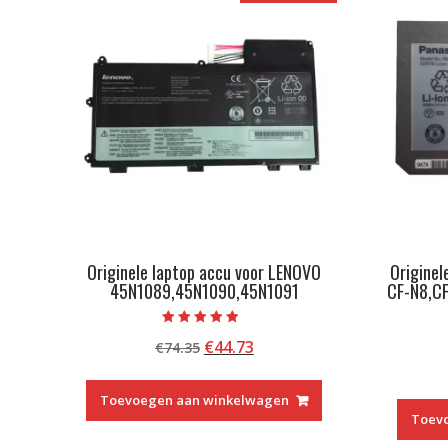
Originele laptop accu voor LENOVO
Originel
45N1089,45N1090,45N1091
CF-N8,CF
Beoordeeld
Oorspronkelijke
Huidige
€
44.73
€
74.35
met
4.50
prijs
prijs
van 5
was:
is:
Toevoegen aan winkelwagen
€74.35.
€44.73.
Toev