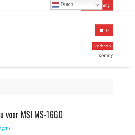
Dutch
Mijn rekening
0
Verkoop
korting
ccu voor MSI MS-16GD
ngen)