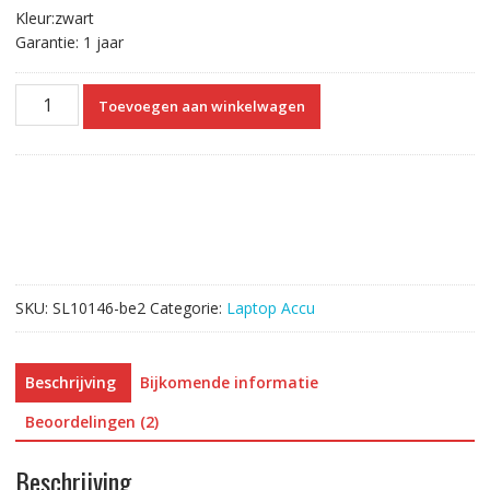
Kleur:zwart
Garantie: 1 jaar
Originele
Toevoegen aan winkelwagen
laptop
accu
voor
MSI
MS-
1771
aantal
SKU:
SL10146-be2
Categorie:
Laptop Accu
Beschrijving
Bijkomende informatie
Beoordelingen (2)
Beschrijving