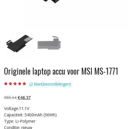
Originele laptop accu voor MSI MS-1771
(
2
klantbeoordelingen)
Beoordeling
2
5.00
op 5
gebaseerd op
Oorspronkelijke
Huidige
€
85.34
€
48.37
klantbeoordelinge
n
prijs
prijs
Voltage:11.1V
was:
is:
Capaciteit: 5400mAh (56Wh)
€85.34.
€48.37.
Type: Li-Polymer
Conditie: nieuw