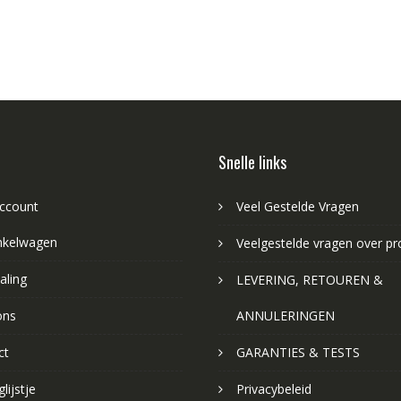
Snelle links
account
Veel Gestelde Vragen
nkelwagen
Veelgestelde vragen over p
aling
LEVERING, RETOUREN &
ons
ANNULERINGEN
ct
GARANTIES & TESTS
lijstje
Privacybeleid