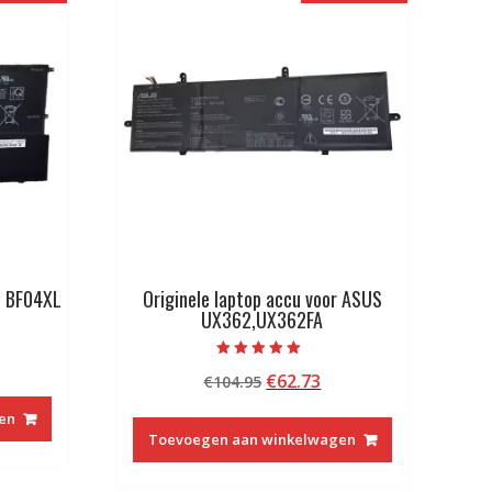
P BF04XL
Originele laptop accu voor ASUS
UX362,UX362FA
kelijke
idige
Beoordeeld met
Oorspronkelijke
Huidige
€
62.73
js
€
104.95
5.00
van 5
prijs
prijs
en
was:
is:
6.73.
Toevoegen aan winkelwagen
€104.95.
€62.73.