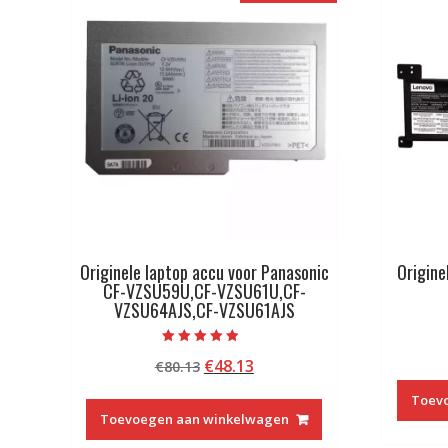
Originele laptop accu voor Panasonic
Origine
CF-VZSU59U,CF-VZSU61U,CF-
VZSU64AJS,CF-VZSU61AJS
Beoordeeld
Oorspronkelijke
Huidige
€
48.13
€
80.13
met
4.50
prijs
prijs
van 5
Toev
was:
is:
Toevoegen aan winkelwagen
€80.13.
€48.13.