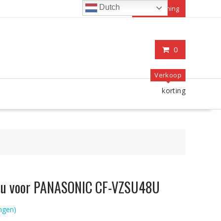
Dutch
Mijn rekening
0
Verkoop
korting
accu voor PANASONIC CF-VZSU48U
ngen)