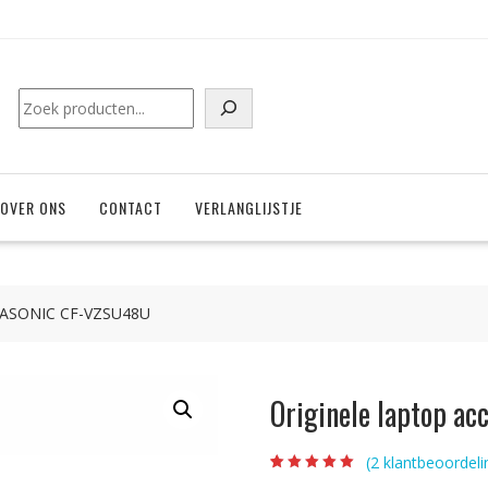
Zoeken
OVER ONS
CONTACT
VERLANGLIJSTJE
ANASONIC CF-VZSU48U
Originele laptop 
(
2
klantbeoordeli
Beoordeling
2