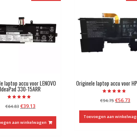
le laptop accu voor LENOVO
Originele laptop accu voor H
IdeaPad 330-15ARR
Beoordeeld
Oorspron
Hu
€
56.73
€
94.75
met
Beoordeeld met
4.50
Oorspronkelijke
Huidige
€
39.13
€
64.83
prijs
pri
5.00
van 5
van 5
prijs
prijs
was:
is:
Toevoegen aan winkelwag
was:
is:
€94.75.
€5
oegen aan winkelwagen
€64.83.
€39.13.