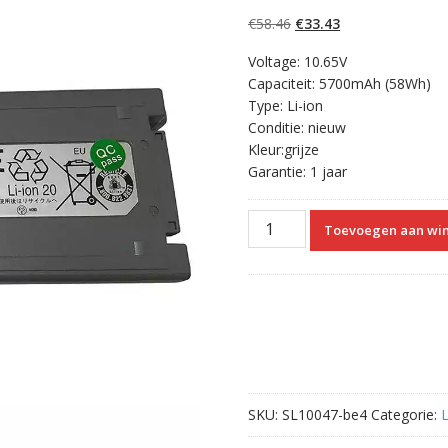
5.00
op 5
gebaseerd op
Oorspronkelijke
Huidige
€
58.46
€
33.43
klantbeoordelinge
n
prijs
prijs
Voltage: 10.65V
was:
is:
Capaciteit: 5700mAh (58Wh)
€58.46.
€33.43.
Type: Li-ion
Conditie: nieuw
Kleur:grijze
Garantie: 1 jaar
Originele
Toevoegen aan wi
laptop
accu
voor
PANASONIC
CF-
VZSU48U
aantal
SKU:
SL10047-be4
Categorie: