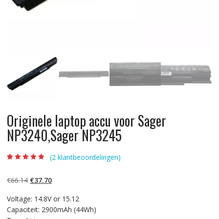
Originele laptop accu voor Sager
NP3240,Sager NP3245
(
2
klantbeoordelingen)
Beoordeling
2
4.50
op 5
gebaseerd op
Oorspronkelijke
Huidige
€
66.14
€
37.70
klantbeoordelin
gen
prijs
prijs
Voltage: 14.8V or 15.12
was:
is:
Capaciteit: 2900mAh (44Wh)
€66.14.
€37.70.