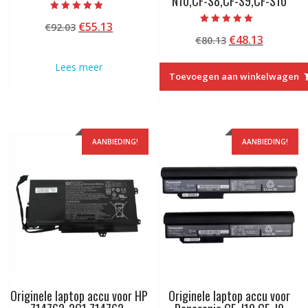
N10,CF-S8,CF-S9,CF-S10
Beoordeeld met
Oorspronkelijke
Huidige
€
55.13
€
92.03
5.00
Beoordeeld met
van 5
Oorspronkelij
Huidige
€
48.13
prijs
prijs
€
80.13
5.00
van 5
prijs
prijs
was:
is:
Lees meer
was:
is:
€92.03.
€55.13.
Toevoegen aan winkelwagen
€80.13.
€48.13.
AANBIEDING!
AANBIEDING!
Originele laptop accu voor HP
Originele laptop accu voor