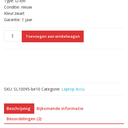
Type: Li-ion
Conditie: nieuw
Kleur:zwart
Garantie: 1 jaar
Originele
Toevoegen aan winkelwagen
laptop
accu
voor
Sager
NP3240,Sager
NP3245
aantal
SKU:
SL10095-be10
Categorie:
Laptop Accu
Beschrijving
Bijkomende informatie
Beoordelingen (2)