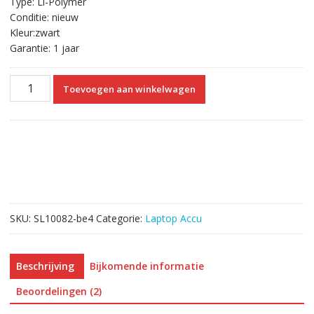
Type: Li-Polymer
Conditie: nieuw
Kleur:zwart
Garantie: 1 jaar
Originele
Toevoegen aan winkelwagen
laptop
accu
voor
SAMSUNG
XE303C12
aantal
SKU:
SL10082-be4
Categorie:
Laptop Accu
Beschrijving
Bijkomende informatie
Beoordelingen (2)