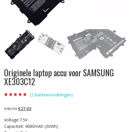
Originele laptop accu voor SAMSUNG
XE303C12
(
2
klantbeoordelingen)
Beoordeling
2
5.00
op 5
gebaseerd op
Oorspronkelijke
Huidige
€
46.94
€
27.03
klantbeoordelinge
n
prijs
prijs
Voltage:7.5V
was:
is:
Capaciteit: 4080mAh (30Wh)
€46.94.
€27.03.