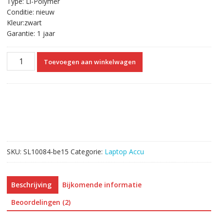
Type: Li-Polymer
Conditie: nieuw
Kleur:zwart
Garantie: 1 jaar
Originele
Toevoegen aan winkelwagen
laptop
accu
voor
SONY
VAIO
SVF14218CXB
aantal
SKU:
SL10084-be15
Categorie:
Laptop Accu
Beschrijving
Bijkomende informatie
Beoordelingen (2)