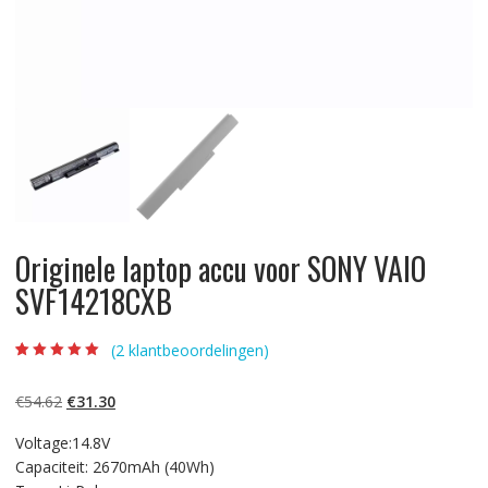
Originele laptop accu voor SONY VAIO
SVF14218CXB
(
2
klantbeoordelingen)
Beoordeling
2
5.00
op 5
gebaseerd op
Oorspronkelijke
Huidige
€
54.62
€
31.30
klantbeoordelinge
n
prijs
prijs
Voltage:14.8V
was:
is:
Capaciteit: 2670mAh (40Wh)
€54.62.
€31.30.