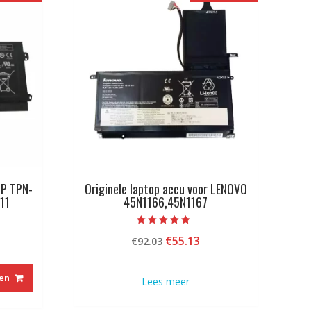
HP TPN-
Originele laptop accu voor LENOVO
11
45N1166,45N1167
Beoordeeld met
kelijke
idige
Oorspronkelijke
Huidige
€
55.13
€
92.03
5.00
van 5
js
prijs
prijs
was:
is:
en
Lees meer
9.13.
€92.03.
€55.13.