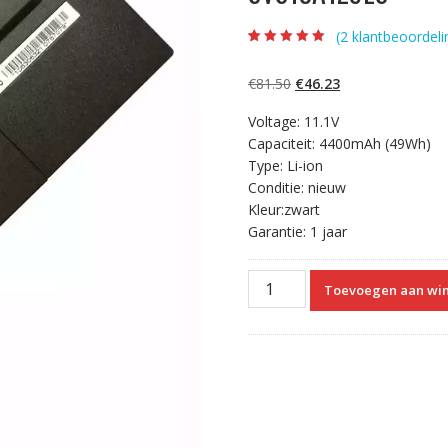
(
2
klantbeoordeli
Beoordeling
2
5.00
op 5
gebaseerd op
Oorspronkelijke
Huidige
€
81.50
€
46.23
klantbeoordelinge
n
prijs
prijs
Voltage: 11.1V
was:
is:
Capaciteit: 4400mAh (49Wh)
€81.50.
€46.23.
Type: Li-ion
Conditie: nieuw
Kleur:zwart
Garantie: 1 jaar
Originele
Toevoegen aan wi
laptop
accu
voor
SONY
VAIO
SVS13AA11X,SVS13A16GGB,S
aantal