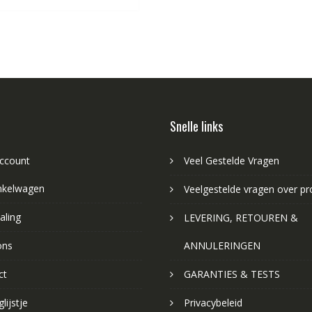
Snelle links
account
Veel Gestelde Vragen
nkelwagen
Veelgestelde vragen over p
aling
LEVERING, RETOUREN &
ons
ANNULERINGEN
ct
GARANTIES & TESTS
lijstje
Privacybeleid