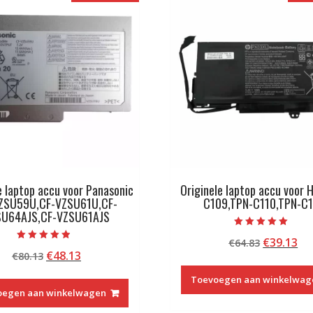
e laptop accu voor Panasonic
Originele laptop accu voor 
ZSU59U,CF-VZSU61U,CF-
C109,TPN-C110,TPN-C1
SU64AJS,CF-VZSU61AJS
Beoordeeld met
Oorspron
Hu
€
39.13
€
64.83
5.00
Beoordeeld
van 5
Oorspronkelijke
Huidige
€
48.13
€
80.13
prijs
pri
met
4.50
prijs
prijs
was:
is:
van 5
Toevoegen aan winkelwag
was:
is:
€64.83.
€3
oegen aan winkelwagen
€80.13.
€48.13.