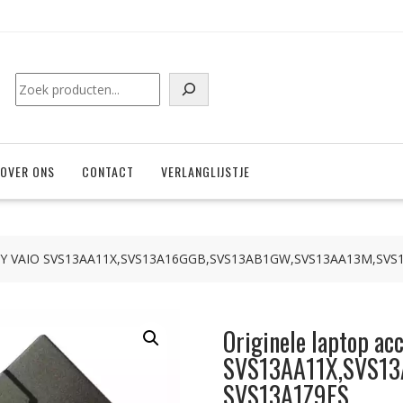
Zoeken
OVER ONS
CONTACT
VERLANGLIJSTJE
 SONY VAIO SVS13AA11X,SVS13A16GGB,SVS13AB1GW,SVS13AA13M,SVS
Originele laptop ac
SVS13AA11X,SVS1
SVS13A1Z9ES