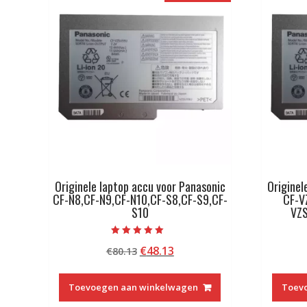
Originele laptop accu voor Panasonic
Originel
CF-N8,CF-N9,CF-N10,CF-S8,CF-S9,CF-
CF-V
S10
VZ
Beoordeeld met
Oorspronkelijke
Huidige
€
48.13
€
80.13
5.00
van 5
prijs
prijs
was:
is:
Toevoegen aan winkelwagen
Toev
€80.13.
€48.13.