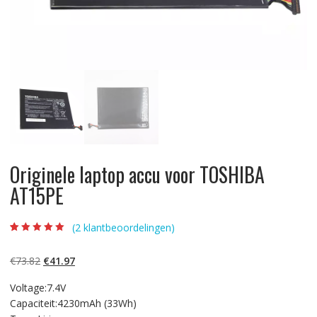
Originele laptop accu voor TOSHIBA
AT15PE
(
2
klantbeoordelingen)
Beoordeling
2
5.00
op 5
gebaseerd op
Oorspronkelijke
Huidige
€
73.82
€
41.97
klantbeoordelinge
n
prijs
prijs
Voltage:7.4V
was:
is:
Capaciteit:4230mAh (33Wh)
€73.82.
€41.97.