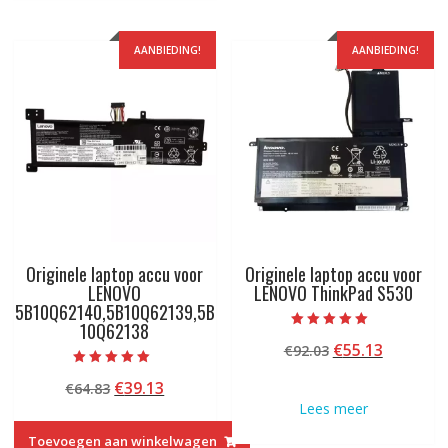
AANBIEDING!
AANBIEDING!
Originele laptop accu voor
Originele laptop accu voor
LENOVO
LENOVO ThinkPad S530
5B10Q62140,5B10Q62139,5B
10Q62138
Beoordeeld met
Oorspronkelij
Huidige
€
55.13
€
92.03
5.00
van 5
prijs
prijs
Beoordeeld met
Oorspronkelijke
Huidige
€
39.13
€
64.83
5.00
was:
is:
van 5
prijs
prijs
Lees meer
€92.03.
€55.13.
was:
is:
Toevoegen aan winkelwagen