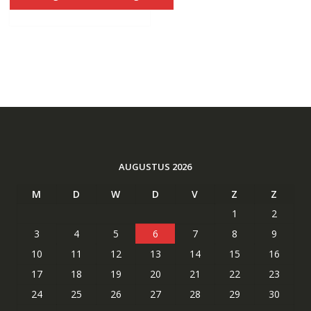
€64.83.
€39.13.
AUGUSTUS 2026
M
D
W
D
V
Z
Z
1
2
3
4
5
6
7
8
9
10
11
12
13
14
15
16
17
18
19
20
21
22
23
24
25
26
27
28
29
30