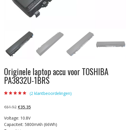
Originele laptop accu voor TOSHIBA
PA3832U-1BRS
(
2
klantbeoordelingen)
Beoordeling
2
5.00
op 5
gebaseerd op
Oorspronkelijke
Huidige
€
61.92
€
35.35
klantbeoordelinge
n
prijs
prijs
Voltage: 10.8V
was:
is:
Capaciteit: 5800mAh (66Wh)
€61.92.
€35.35.