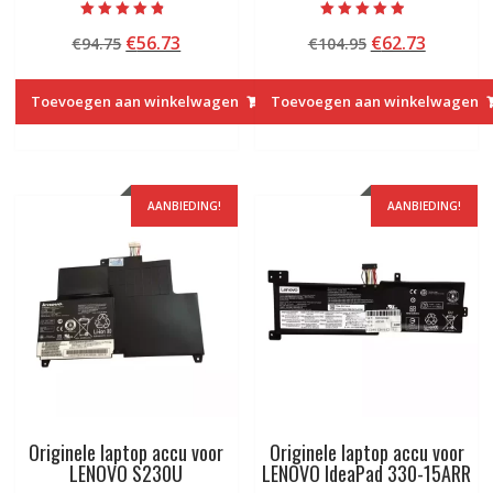
Beoordeeld
Beoordeeld
Oorspronkelijke
Huidige
Oorspronkelij
Huidige
€
56.73
€
62.73
€
94.75
€
104.95
met
met
4.50
4.50
prijs
prijs
prijs
prijs
van 5
van 5
was:
is:
was:
is:
Toevoegen aan winkelwagen
Toevoegen aan winkelwagen
€94.75.
€56.73.
€104.95.
€62.73.
AANBIEDING!
AANBIEDING!
Originele laptop accu voor
Originele laptop accu voor
LENOVO S230U
LENOVO IdeaPad 330-15ARR