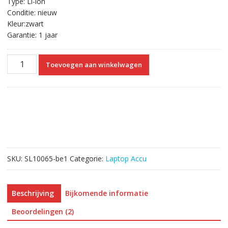
Type: Li-ion
Conditie: nieuw
Kleur:zwart
Garantie: 1 jaar
Originele
Toevoegen aan winkelwagen
laptop
accu
voor
TOSHIBA
PA3832U-
1BRS
aantal
SKU:
SL10065-be1
Categorie:
Laptop Accu
Beschrijving
Bijkomende informatie
Beoordelingen (2)