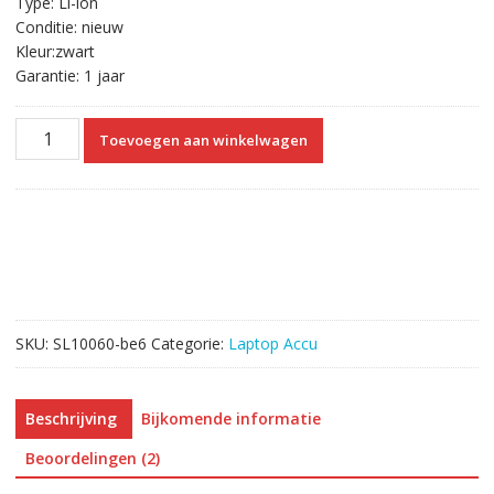
Type: Li-ion
Conditie: nieuw
Kleur:zwart
Garantie: 1 jaar
Originele
Toevoegen aan winkelwagen
laptop
accu
voor
TOSHIBA
PORTEGE
R30
Series
aantal
SKU:
SL10060-be6
Categorie:
Laptop Accu
Beschrijving
Bijkomende informatie
Beoordelingen (2)