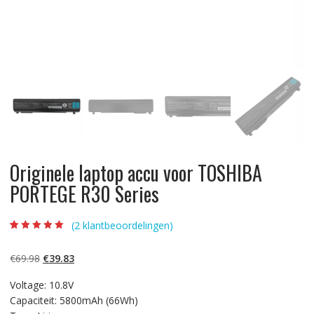
Originele laptop accu voor TOSHIBA
PORTEGE R30 Series
(
2
klantbeoordelingen)
Beoordeling
2
5.00
op 5
gebaseerd op
Oorspronkelijke
Huidige
€
69.98
€
39.83
klantbeoordelinge
n
prijs
prijs
Voltage: 10.8V
was:
is:
Capaciteit: 5800mAh (66Wh)
€69.98.
€39.83.